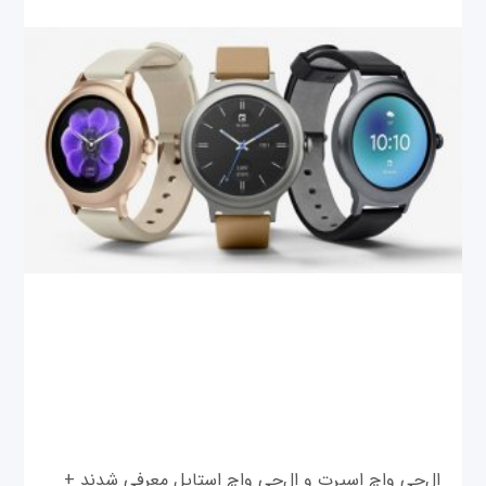
ال‌جی واچ اسپرت و ال‌جی واچ استایل معرفی شدند +