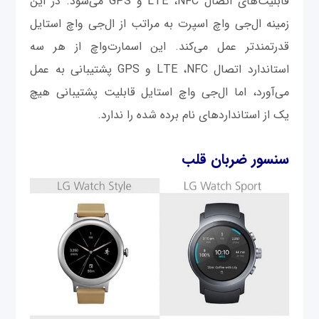
قابلیت‌های اتصال LTE ،NFC و GPS می‌شود. در این
زمینه ال‌جی واچ اسپرت به مراتب از ال‌جی واچ استایل
قدرتمندتر عمل می‌کند. این اسمارت‌واچ از هر سه
استاندارد اتصال LTE ،NFC و GPS پشتیبانی به عمل
می‌آورد، اما ال‌جی واچ استایل قابلیت پشتیبانی هیچ
یک از استانداردهای نام برده شده را ندارد.
سنسور ضربان قلب