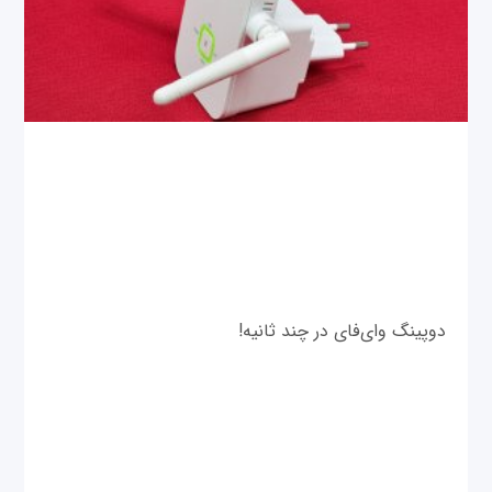
دوپینگ وای‌فای در چند ثانیه!