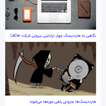
نگاهی به هارددیسک چهار ترابایتی بیرونی شرکت LaCie‌
هارددیسک‌ها به‌زودی راهی موزه‌ها می‌شوند