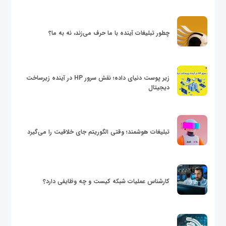
چطور تبلیغات آینده با ما حرف می‌زند، نه به ما؟
زیر پوست دنیای داده؛ نقش سرور HP در آینده زیرساخت
دیجیتال
تبلیغات هوشمند؛ وقتی الگوریتم جای خلاقیت را می‌گیرد
کارشناس عملیات شبکه کیست و چه وظایفی دارد؟