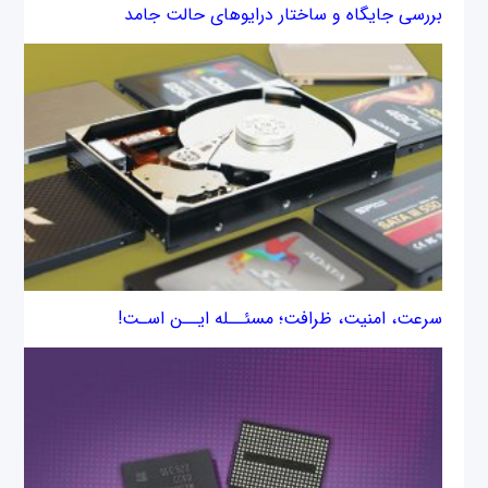
بررسی جایگاه و ساختار درایوهای حالت جامد
سرعت، امنیت، ظرافت؛ مسئــله ایــن اسـت!