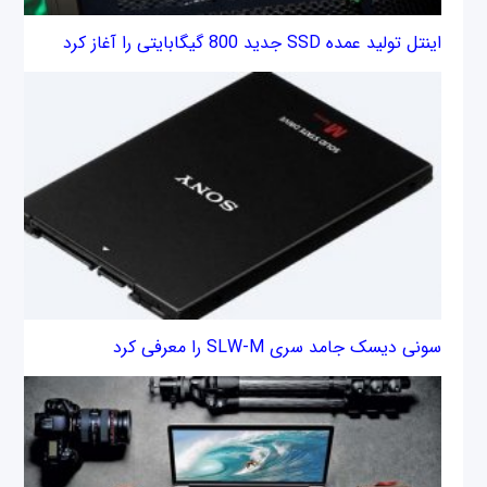
اینتل تولید عمده SSD جدید 800 گیگابایتی را آغاز کرد
سونی دیسک‌ جامد سری SLW-M را معرفی کرد