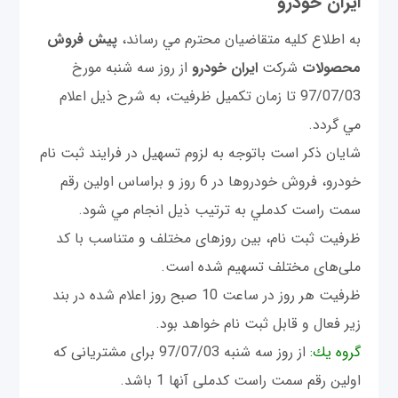
ایران خودرو
به اطلاع کليه متقاضیان محترم مي رساند،
پيش فروش
محصولات
شركت
ایران خودرو
از روز سه شنبه مورخ
97/07/03 تا زمان تکميل ظرفيت، به شرح ذيل اعلام
مي گردد.
شايان ذكر است باتوجه به لزوم تسهيل در فرايند ثبت نام
خودرو، فروش خودروها در 6 روز و براساس اولين رقم
سمت راست كدملي به ترتيب ذيل انجام مي شود.
ظرفيت ثبت نام، بين روزهای مختلف و متناسب با كد
ملی‌های مختلف تسهيم شده است.
ظرفيت هر روز در ساعت 10 صبح روز اعلام شده در بند
زير فعال و قابل ثبت نام خواهد بود.
گروه يك:
از روز سه شنبه 97/07/03 برای مشتريانی كه
اولين رقم سمت راست كدملی آنها 1 باشد.