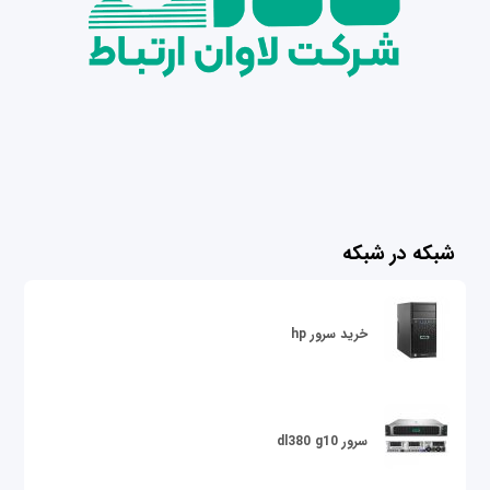
شبکه در شبکه
خرید سرور hp
سرور dl380 g10