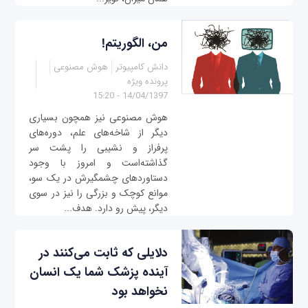
من، الگوريتم!
دانش کامپیوتر
هوش مصنوعی
پرونده ویژه
14/04/1397 - 15:20
هوش مصنوعی نيز همچون بسياری
ديگر از شاخه‌های علم، دوره‌های
پرفراز و نشيبی را پشت سر
گذاشته‌است و امروز با وجود
دستاوردهای چشمگيرش‌ در يک سو،
موانع کوچک و بزرگی را نيز در سوی
ديگر، پيش رو دارد. هدف...
دلایلی که ثابت می‌‌کنند در
آینده پزشک شما یک انسان
نخواهد بود