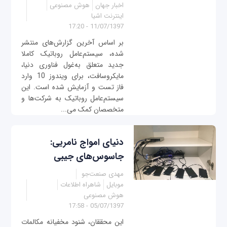
اخبار جهان
هوش مصنوعی
اینترنت اشیا
11/07/1397 - 17:20
بر اساس آخرین گزارش‌های منتشر
شده، سیستم‌عامل روباتیک کاملا
جدید متعلق به‌غول فناوری دنیا،
مایکروسافت، برای ویندوز 10 وارد
فاز تست و آزمایش شده است. این
سیستم‌عامل روباتیک به شرکت‌ها و
متخصصان کمک می...
دنیای امواج نامریی:
جاسوس‌های جیبی
مهدی صنعت‌جو
موبایل
شاهراه اطلاعات
هوش مصنوعی
05/07/1397 - 17:58
این محققان، شنود مخفیانه مکالمات