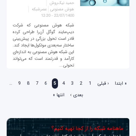
حمید نیک‌روش
هوش مصنوعی
عصرشبکه
22/07/1400 - 12:20
شبکه هوش مصنوعی که شرکت
دیپ‌مایند گوگل آن‌را طراحی کرده
قادر است تحول بزرگی در پیش‌بینی
ساختار سه‌بعدی مولکول‌ها ایجاد کند.
این شبکه هوش مصنوعی به اندازه‌ای
کارآمد و قدرتمند است که می‌تواند
تحولی...
صفحه‌ها
« ابتدا
‹ قبلی
1
2
3
4
5
6
7
8
9
…
بعدی ›
انتها »
ماهنامه شبکه را از کجا تهیه کنیم؟