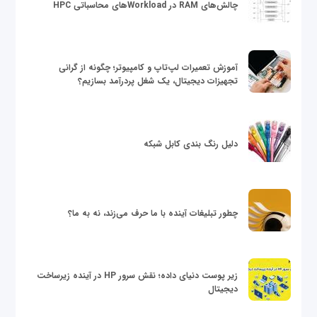
چالش‌های RAM در Workloadهای محاسباتی HPC
آموزش تعمیرات لپ‌تاپ و کامپیوتر؛ چگونه از گرانی
تجهیزات دیجیتال، یک شغل پردرآمد بسازیم؟
دلیل رنگ بندی کابل شبکه
چطور تبلیغات آینده با ما حرف می‌زند، نه به ما؟
زیر پوست دنیای داده؛ نقش سرور HP در آینده زیرساخت
دیجیتال