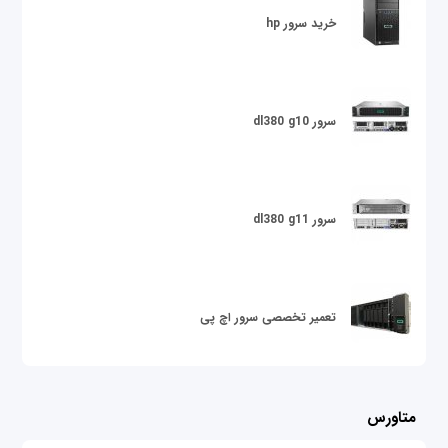
خرید سرور hp
سرور dl380 g10
سرور dl380 g11
تعمیر تخصصی سرور اچ پی
متاورس