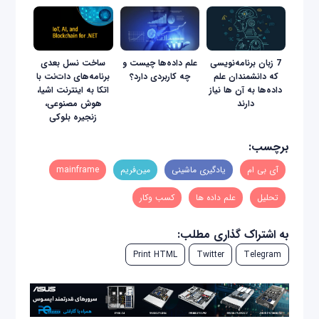
7 زبان برنامه‌نویسی
علم داده‌ها چیست و
ساخت نسل بعدی
که دانشمندان علم
چه کاربردی دارد؟
برنامه‌های دات‌نت با
داده‌ها به آن ها نیاز
اتکا به اینترنت اشیا،
دارند
هوش مصنوعی،
زنجیره بلوکی
برچسب:
آی بی ام
یادگیری ماشینی
مین‌فریم‌
mainframe
تحلیل
علم داده ها
کسب وکار
به اشتراک گذاری مطلب:
Print HTML
Twitter
Telegram