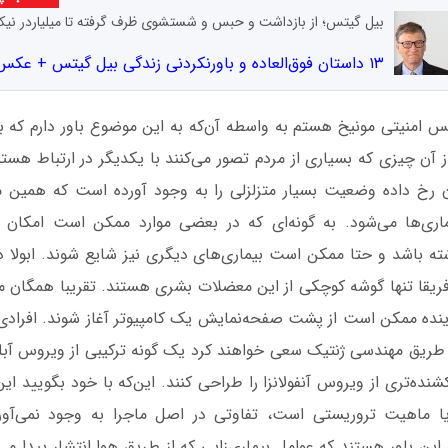
بیل گیتس؛ از بازداشت و حبس و شستشوی ظرف گرفته تا میلیاردر نیکو
۱۳ داستان فوق‌العاده و باورنکردنی زندگی بیل گیتس + عکس و ویدیو
انس امنیتی مونیخ هستم به واسطه آن‌که به این موضوع باور دارم که 
 آن چیزی که بسیاری از مردم تصور می‌کنند با یکدیگر در ارتباط هست
رخ داده وضعیت بسیار متزلزلی را به وجود آورده است که همین م
اری‌ها می‌شود. به گونه‌ای که در بعضی موارد ممکن است امکان کن
شته باشد و حتا ممکن است بیماری‌های دیگری نیز شایع شوند. ابولا در 
فریقا تنها گوشه کوچکی از این معضلات بشری هستند. تقریبا همگان م
آینده ممکن است از پشت صفحه‌نمایش یک کامپیوتر آغاز شوند. افرادی 
طریق مهندسی ژنتیک سعی خواهند کرد یک گونه ترکیبی از ویروس آبله
 کشنده‌تری از ویروس آنفولانزا را طراحی کنند. این‌که با خود بگویید 
 یا ماهیت تروریستی است، تفاوتی در اصل ماجرا به وجود نمی‌آورد
این باور هستند که عوامل بیماری‌زایی که از طریق هوا انتشار پیدا می