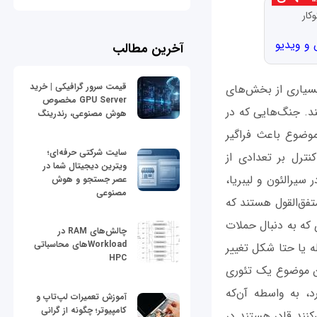
کار
آخرین مطالب
قیمت سرور گرافیکی | خرید
بسیاری از بخش‌های
GPU Server مخصوص
ند. جنگ‌هایی که در
هوش مصنوعی، رندرینگ
وضوع باعث فراگیر
سایت شرکتی حرفه‌ای؛
ترل بر تعدادی از
ویترین دیجیتال شما در
سیرالئون و لیبریا،
عصر جستجو و هوش
مصنوعی
تفق‌القول هستند که
که به دنبال حملات
چالش‌های RAM در
Workloadهای محاسباتی
 یا حتا شکل تغییر
HPC
این موضوع یک تئوری
، به واسطه آن‌که
آموزش تعمیرات لپ‌تاپ و
کامپیوتر؛ چگونه از گرانی
‌کنند قادر هستند در