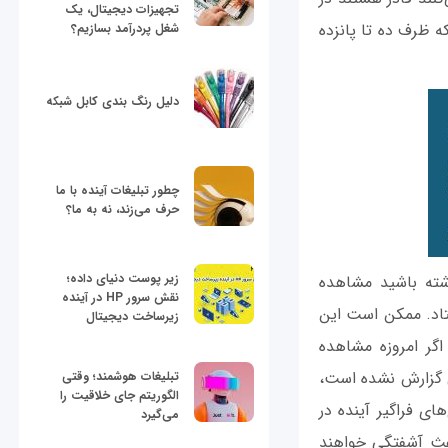
تجهیزات دیجیتال، یک
ی‌رسد که ظرف ده تا پانزده
شغل پردرآمد بسازیم؟
دلیل رنگ بندی کابل شبکه
چطور تبلیغات آینده با ما
حرف می‌زند، نه به ما؟
زیر پوست دنیای داده؛
 سخت باشد، اما اگر به سال 1918 نگاهی داشته باشید مشاهده
نقش سرور HP در آینده
ن را به کام مرگ فرستاد. ممکن است این
زیرساخت دیجیتال
گر امروزه مشاهده
کی گزارش نشده است،
تبلیغات هوشمند؛ وقتی
الگوریتم جای خلاقیت را
ای فراگیر آینده در
می‌گیرد
و اقتصادی باعث آشفتگی خواهند