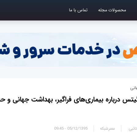
محصولات مجله
تماس با ما
انی
تس درباره بیماری‌های فراگیر، بهداشت جهانی و ح
ائبی
عصرشبکه
05/12/1395 - 09:45