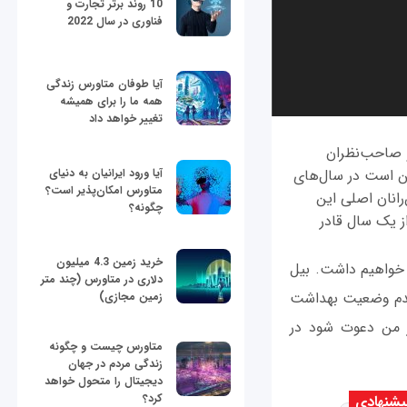
10 روند برتر تجارت و
فناوری در سال 2022
آیا طوفان متاورس زندگی
همه ما را برای همیشه
تغییر خواهد داد
 و صاحب‌نظران
کن است در سال‌های
آیا ورود ایرانیان به دنیای
متاورس امکان‌پذیر است؟
انان اصلی این
چگونه؟
از یک سال قادر
خرید زمین 4.3 میلیون
 خواهیم داشت. بیل
دلاری در متاورس (چند متر
شدم وضعیت بهداشت
زمین مجازی)
از من دعوت شود در
متاورس چیست و چگونه
زندگی مردم در جهان
دیجیتال را متحول خواهد
کرد؟
شنهادی