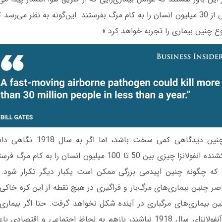
کمتر از یک سال بیش از 30 میلیون انسان را به کام مرگ بفرستند. این‌گونه به نظر م
 چنین بیماری را تجربه خواهد کرد.»
«شاید قبول کردن چنین دیدگاهی کمی
می‌کنید که ویروس کشنده انفولانزا چیزی بین 50 تا 100 میلیون انسا
 که چگونه چنین اپیدمی بزرگی ممکن است یکبار دیگر تکرار شود. ا
اصر چنین بیماری‌های مرگ‌بار و فراگیری در هیچ نقطه از این کره خا
ن بیماری‌های مرگباری در آینده شکل نخواهد گرفت. حتا اگر بیماری‌ه
حد و اندازه بیماری آنفولانزای سال 1918 نباشند، بازهم به لحاظ اجتماعی 