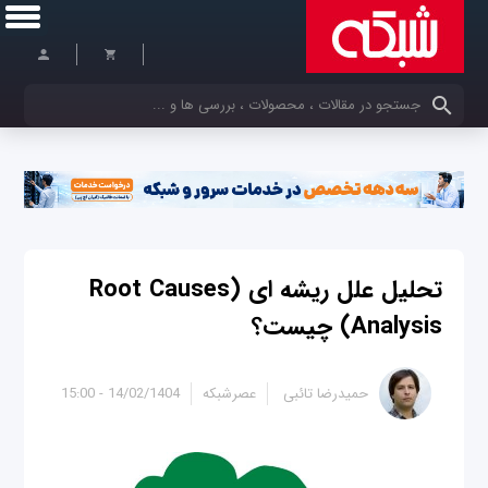
کلمات کلیدی خود را وارد کنید
تحلیل علل ریشه ‌ای (Root Causes
Analysis) چیست؟
حمیدرضا تائبی
عصرشبکه
14/02/1404 - 15:00