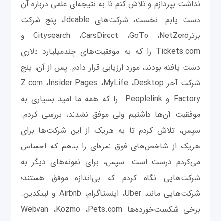
نداشت بپردازم و تلاش کنم تا به نتیجه‌ای علمی درباره آن
دست یابم. نخست، شرکت‌های‌ Ideable، پنج شرکت
برترCitysearch ،CarsDirect ،GoTo ،NetZero و
Tickets.com را که به موفقیت‌های چندمیلیارد دلاری
دست یافته بودند، مورد ارزیابی قرار دادم. پس از آن، پنج
شرکت آخر Z.com ،Insider Pages ،MyLife ،Desktop
Factory و Peoplelink را که همه ما امید بسیاری به
موفقیت آن‌ها داشتیم ولی موفق نشدند، بررسی کردم.
سپس، تلاش کردم تا به هریک از این شرکت‌ها برای
هریک از شاخص‌های فوق نمره‌ای را بدهم که احساس
می‌کردم درست است. سپس، برای نمونه‌های دیگر به
شرکت‌هایی نگاه کردم که بی‌اندازه موفق هستند؛
شرکت‌هایی مانند Uber، اینستاگرام، Airbnb و لینکدین.
برخی شکست‌خورده‌ها Webvan ،Kozmo ،Pets.com