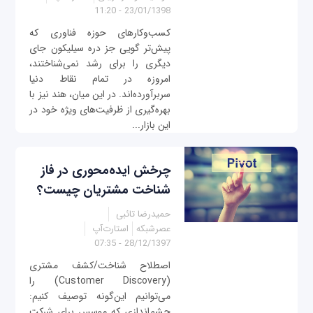
23/01/1398 - 11:20
کسب‌وکارهای حوزه فناوری که
پیش‌تر گویی جز دره سیلیکون جای
دیگری را برای رشد نمی‌شناختند،
امروزه در تمام نقاط دنیا
سربرآورده‌اند. در این میان، هند نیز با
بهره‌گیری از ظرفیت‌های ویژه خود در
این بازار...
چرخش ایده‌محوری در فاز
شناخت مشتریان چیست؟
حمیدرضا تائبی
عصرشبکه
استارت‌آپ
28/12/1397 - 07:35
اصطلاح شناخت/کشف مشتری
(Customer Discovery) را
می‌توانیم این‌گونه توصیف کنیم:
چشم‌اندازی که موسس برای شرکت