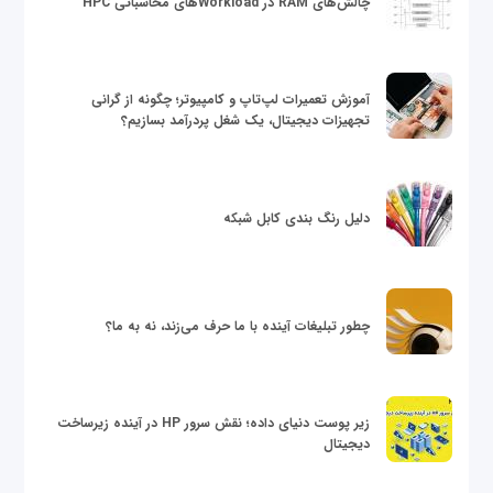
چالش‌های RAM در Workloadهای محاسباتی HPC
آموزش تعمیرات لپ‌تاپ و کامپیوتر؛ چگونه از گرانی
تجهیزات دیجیتال، یک شغل پردرآمد بسازیم؟
دلیل رنگ بندی کابل شبکه
چطور تبلیغات آینده با ما حرف می‌زند، نه به ما؟
زیر پوست دنیای داده؛ نقش سرور HP در آینده زیرساخت
دیجیتال