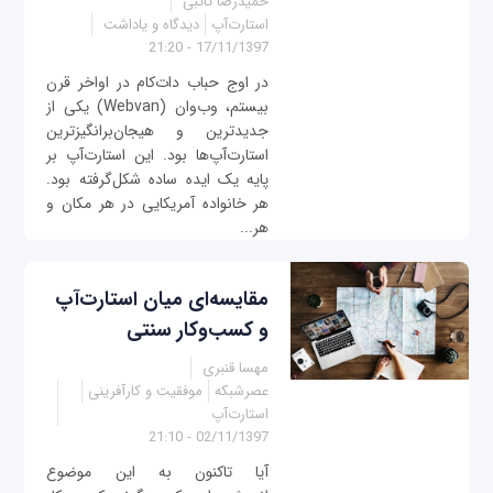
حمیدرضا تائبی
استارت‌آپ
دیدگاه و یاداشت
17/11/1397 - 21:20
در اوج حباب دات‌کام در اواخر قرن
بیستم، وب‌وان (Webvan) یکی از
جدیدترین و هیجان‌برانگیزترین
استارت‌آپ‌ها بود. این استارت‌آپ بر
پایه یک ایده ساده شکل‌گرفته بود.
هر خانواده آمریکایی در هر مکان و
هر...
مقایسه‌ای میان استارت‌آپ
و کسب‌وکار سنتی
مهسا قنبری
عصرشبکه
موفقیت و کارآفرینی
استارت‌آپ
02/11/1397 - 21:10
آیا تاکنون به این موضوع