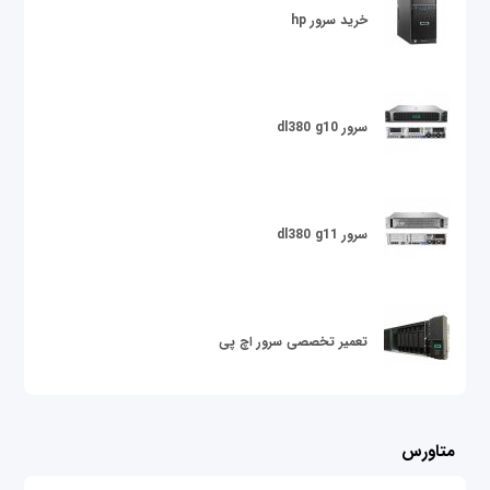
خرید سرور hp
سرور dl380 g10
سرور dl380 g11
تعمیر تخصصی سرور اچ پی
متاورس