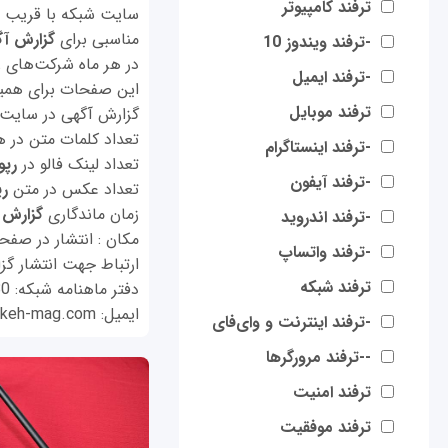
ترفند کامپیوتر
مناسبی برای
گزارش آ
-ترفند ویندوز 10
در هر ماه شرکت‌های 
-ترفند ایمیل
این صفحات برای همیشه
ترفند موبایل
گزارش آگهی در سایت 
تعداد کلمات متن در هر نوبت ح
-ترفند اینستاگرام
تعداد لینک فالو در
رپو
-ترفند آیفون
تعداد عکس در متن
رپ
زمان ماندگاری
گزارش 
-ترفند اندروید
مکان : انتشار در صفح
-ترفند واتساپ
ارتباط جهت انتشار گز
ترفند شبکه
دفتر ماهنامه شبکه: 02166905080
ایمیل:
akeh-mag.com
-ترفند اینترنت و وای‌فای
--ترفند مرورگرها
ترفند امنیت
ترفند موفقیت