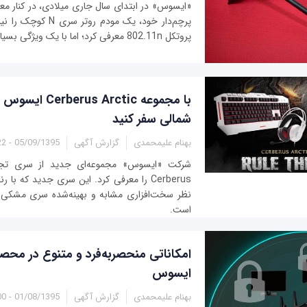
«ایسوس» در ابتدای سال جاری میلادی، در کنار مع
پرچم‌دار خود، یک مودم رو
پروتکل 802.11n معرفی کرد؛ اما با یک ویژگی بسیار مهم: آنتن‌های قوی...
با مجموعه s Arctic
شمالی سفر کنید
بهنام علیمحمدی
گزارش آگهی
05/09/1395 - 19:22
شرکت «ایسوس» مجموعه‌ای جدید از سری تج
Cerberus را معرفی کرد. این سری جدید که ب
است.
امکاناتی منحصربه‌فرد و متنوع در محص
ایسوس
بهنام علیمحمدی
گزارش آگهی
01/08/1395 - 03:00