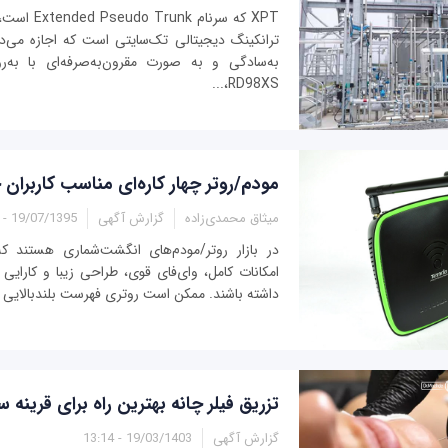
XPT که سرنام 
ترانکینگ دیجیتالی تک‌سایتی است که اجازه می‌د
به‌سادگی و به صورت مقرون‌به‌صرفه‌ای با به‌روز
RD98XS،...
مودم/روتر چهار کاره‌ای مناسب کاربران 
میثاق محمدی‌زاده
گزارش آگهی
19/07/1395 - 18:15
در بازار روتر/مودم‌های انگشت‌شماری هستند ک
امکانات کامل، وای‌فای قوی، طراحی زیبا و کارایی 
داشته باشند. ممکن است روتری فهرست بلندبالایی از
تزریق فیلر چانه بهترین راه برای قرینه
گزارش آگهی
19/03/1403 - 13:14