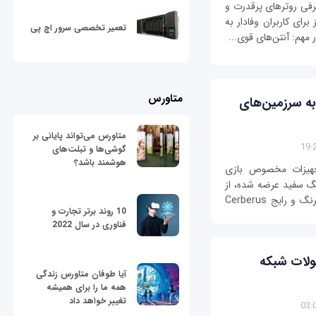
رفی روترهای پرقدرت و
تر سری N کوچک را نیز برای کاربران وفادار به
تعمیر تخصصی سرور اچ پی
متاورس
Cerberu ایسوس به سرزمین‌های
متاورس می‌تواند پایانی بر
گوشی‌ها و تبلت‌های
هوشمند باشد؟
هیزات مخصوص بازی
ا رنگ سفید عرضه شده، از
نظر سخت‌افزاری مشابه و بهینه‌شده سری مشکی‌رنگ و رایج Cerberus
10 روند برتر تجارت و
فناوری در سال 2022
ولات شبکه
آیا طوفان متاورس زندگی
همه ما را برای همیشه
تغییر خواهد داد