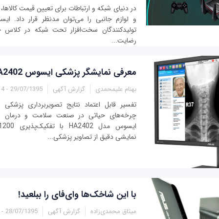
در دنیای شبکه و ارتباطات برای تعیین قیمت کالاها،
و لوازم جانبی را می‌توان مدنظر قرار داد. ای
تولید‌کنندگان سخت‌افزار تحت شبکه در کلاس خ
رضایت...
معرفی نمایشگر پزشکی ایسوس HA2402
بهنام علیمحمدی
گزارش آگهی
29/07/1395 - 03:14
تفسیر قابل اعتماد نتایج تصویر‌برداری پزشکی
چرخه‌های حیاتی در صنعت سلامت و درمان ا
نمایشی دقیق از تصاویر پزشکی...
با این شاخک‌ها وای‌فای را ببلعید!
میثاق محمدی‌زاده
گزارش آگهی
28/07/1395 - 14:40