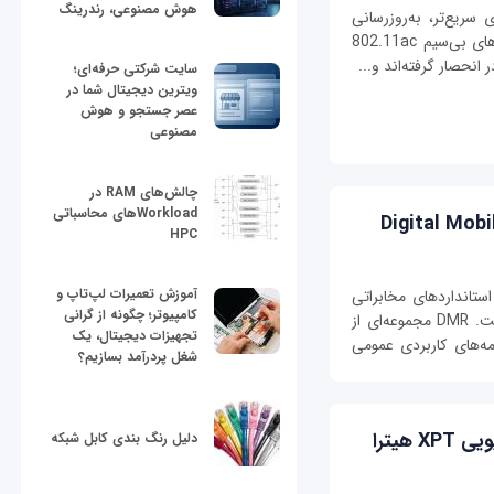
هوش مصنوعی، رندرینگ
 سریع‌تر، به‌روزرسانی
کامپیوتر شخصی یا نوت‌بوک به نسل جدید شبکه‌های بی‌سیم 802.11ac
سایت شرکتی حرفه‌ای؛
ویترین دیجیتال شما در
عصر جستجو و هوش
مصنوعی
چالش‌های RAM در
Workloadهای محاسباتی
HPC
X
آموزش تعمیرات لپ‌تاپ و
استانداردهای مخابراتی
بستن
کامپیوتر؛ چگونه از گرانی
اروپا (ETSI) در سال ۲۰۰۵ آن را تصویب کرده است. DMR مجموعه‌ای از
تجهیزات دیجیتال، یک
امه‌های کاربردی عمومی
شغل پردرآمد بسازیم؟
هیترا
دلیل رنگ بندی کابل شبکه