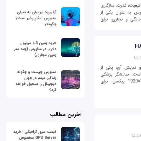
 کیفیت، قدرت، سازگاری
سوس به عنوان یکی از
آیا ورود ایرانیان به دنیای
متاورس امکان‌پذیر است؟
انگی و تجاری، برای
چگونه؟
خرید زمین 4.3 میلیون
دلاری در متاورس (چند متر
زمین مجازی)
 و نمایش آن، یکی از
متاورس چیست و چگونه
ست. نمایشگر پزشکی
زندگی مردم در جهان
ایسوس مدل HA2402 با تفکیک‌پذیری 1200×1920 پیکسل، برای
دیجیتال را متحول خواهد
کرد؟
آخرین مطالب
قیمت سرور گرافیکی | خرید
GPU Server مخصوص