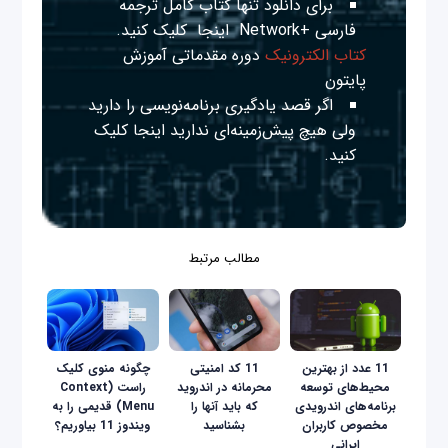
برای دانلود تنها کتاب کامل ترجمه
فارسی +Network
اینجا
کلیک کنید.
کتاب الکترونیک
دوره مقدماتی آموزش
پایتون
اگر قصد یادگیری برنامه‌نویسی را دارید
ولی هیچ پیش‌زمینه‌ای ندارید
اینجا
کلیک
کنید.
مطالب مرتبط
11 عدد از بهترین
11 کد امنیتی
چگونه منوی کلیک
محیط‌های توسعه
محرمانه در اندروید
راست (Context
برنامه‌های اندرویدی
که باید آنها را
Menu) قدیمی را به
مخصوص کاربران
بشناسید
ویندوز 11 بیاوریم؟
ایرانی