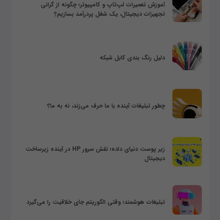
آموزش تعمیرات لپ‌تاپ و کامپیوتر؛ چگونه از گرانی
تجهیزات دیجیتال، یک شغل پردرآمد بسازیم؟
دلیل رنگ بندی کابل شبکه
چطور تبلیغات آینده با ما حرف می‌زند، نه به ما؟
زیر پوست دنیای داده؛ نقش سرور HP در آینده زیرساخت
دیجیتال
تبلیغات هوشمند؛ وقتی الگوریتم جای خلاقیت را می‌گیرد