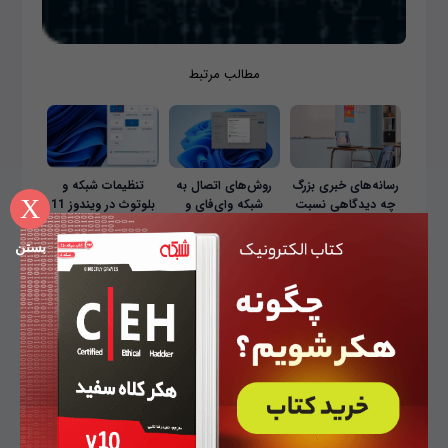
مطالب مرتبط
رسانه‌های خبری بزرگ
روش‌های اتصال به
تنظیمات شبکه و
X
چه دیدگاهی نسبت
شبکه وای‌فای و
بلوتوث در ویندوز 11
به ویندوز 11 دارند؟
برطرف کردن مشکلات
آن‌ در ویندوز 11
بستن
منبع:
makeuseof
برچسب:
منوی کلیک راست
Context Menu
ویندوز 11
به اشتراک گذاری مطلب:
Print HTML
Twitter
Telegram