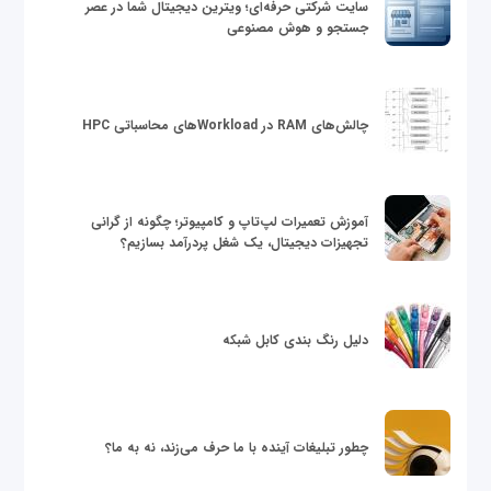
سایت شرکتی حرفه‌ای؛ ویترین دیجیتال شما در عصر
جستجو و هوش مصنوعی
چالش‌های RAM در Workloadهای محاسباتی HPC
آموزش تعمیرات لپ‌تاپ و کامپیوتر؛ چگونه از گرانی
تجهیزات دیجیتال، یک شغل پردرآمد بسازیم؟
دلیل رنگ بندی کابل شبکه
چطور تبلیغات آینده با ما حرف می‌زند، نه به ما؟