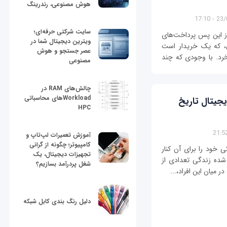
هوش مصنوعی، رندرینگ
23/05
سایت شرکتی حرفه‌ای؛
از اين پس پرداخت‌های
ویترین دیجیتال شما در
، که يک خريدار است
عصر جستجو و هوش
خرد. با وجودی که چند
مصنوعی
چالش‌های RAM در
Workloadهای محاسباتی
جیتال تاریخ
HPC
آموزش تعمیرات لپ‌تاپ و
کامپیوتر؛ چگونه از گرانی
 خود را برای آن کنار
تجهیزات دیجیتال، یک
 شده زندگی تعدادی از
شغل پردرآمد بسازیم؟
 میان این افراد،...
دلیل رنگ بندی کابل شبکه