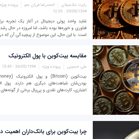
رابرت مک‌میلان
احمدرضا فرزان جم
پرونده ویژه
29/05/1394 - 12:35
شاید واحد پولی دیجیتال در آغاز یک تجربه برای
فناوری و خوره‌ها بوده باشد، اما امروزه در حال رشد
است. با این حال، این موضوع از پیچیدگی آن که در سال 2008 روی
مقايسه بيت‌کوين با پول الکترونيک
علی حسینی
پرونده ویژه
26/05/1394 - 15:45
بودن‌شان شباهت‌های ديگری هم دارند. پول الک
اعتباری، کارت‌های نقدی و پی‌پال برخی از گونه‌های آ
چرا بيت‌کوين برای بانک‌داران اهميت دا