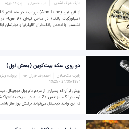
مارک هوک اشتاین
علی حسينی
پرونده ویژه
«سيلورگيت‌ بانک» در ساحل تپه‌ای «لا هويا» در کا
نشستی با انجمن بانک‌داران کاليفرنيا و دپارتمان ايال
دو روی سکه بیت‌کوین (بخش اول)
رابرت مک‌میلان
احمدرضا فرزان جم
پرونده ویژه
24/05/1394 - 13:25
پیش از آن‌که بسیاری از مردم نام پول دیجیتال، بیت‌
که این واحد دیجیتال می‌تواند برایش پول‌ساز باشد. 