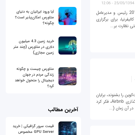
25/05/1394 - 12:06
آیا ورود ایرانیان به دنیای
از آلن لين (Alan Lane) بپرسيد؛ در ماه اکتبر 2013 رئيس و مديرعامل
متاورس امکان‌پذیر است؟
ليفرنيا، برای برگزاری
چگونه؟
تی نظارت بر...
خرید زمین 4.3 میلیون
دلاری در متاورس (چند متر
زمین مجازی)
متاورس چیست و چگونه
زندگی مردم در جهان
دیجیتال را متحول خواهد
کرد؟
کوین را بشنوند، برایان
آرمسترانگ، مهندس 27 ساله در سایت به‌اشتراک‌گذاری Airbnb، فکر کرد
در آن زمان (...
آخرین مطالب
قیمت سرور گرافیکی | خرید
GPU Server مخصوص