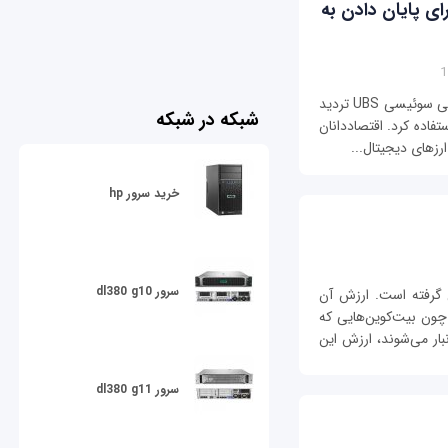
ای پایان دادن به
واحد مدیریت دارایی شرکت خدمات مالی بین المللی سوئیسی UBS تردید
شبکه در شبکه
پولی استفاده کرد. اقتصاددانان
رزهای دیجیتال...
خرید سرور hp
سرور dl380 g10
گرفته‌ است. ارزش آن
ون بيت‌کوين‌هایی که
ار می‌شوند، ارزش اين
سرور dl380 g11