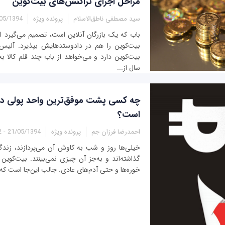
مراحل اجرای تراکنش‌های بیت‌کوین
سید مصطفی ناطق‌الاسلام
پرونده ویژه
/1394 - 17:10
باب که يک بازرگان آنلاين است، تصميم می‌گيرد 
بيت‌کوين را هم در دادوستدهایش بپذيرد. آليس
بيت‌کوين دارد و می‌خواهد از باب چند قلم کالا ب
سال از...
چه کسی پشت موفق‌ترین واحد پولی دی
است؟
احمدرضا فرزان جم
پرونده ویژه
21/05/1394 - 21:52
خیلی‌ها روز و شب به کاوش آن می‌پردازند، زندگی
گذاشته‌اند و به‌جز آن چیزی نمی‌بینند. بیت‌کوین
خوره‌ها و حتی آدم‌های عادی. جالب این‌جا است که در