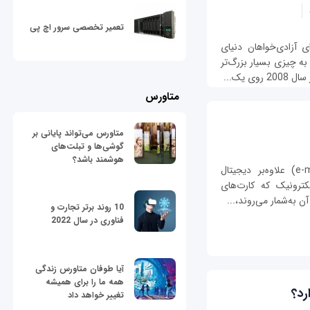
تعمیر تخصصی سرور اچ پی
 آزادی‌خواهان دنیای
 به چیزی بسیار بزرگ‌تر
 یک...
متاورس
متاورس می‌تواند پایانی بر
گوشی‌ها و تبلت‌های
هوشمند باشد؟
بيت‌کوين (Bitcoin) و پول الکترونيک (e-money) علاوه‌بر ديجيتال
ترونيک که کارت‌های
ن به‌شمار می‌روند،...
10 روند برتر تجارت و
فناوری در سال 2022
آیا طوفان متاورس زندگی
همه ما را برای همیشه
رد؟
تغییر خواهد داد