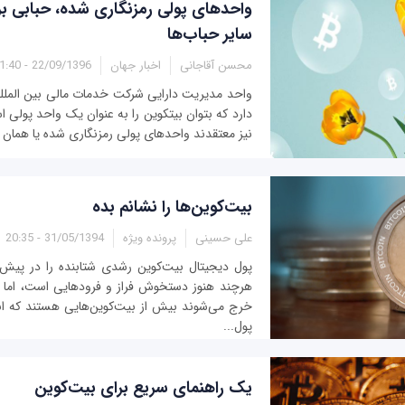
واحدهای پولی رمزنگاری شده، حبابی بر
سایر حباب‌ها
محسن آقاجانی
اخبار جهان
22/09/1396 - 11:40
دارد که بتوان بیت‎کوین را به عنوان یک واحد 
نیز معتقدند واحدهای پولی رمزنگاری شده یا همان ا
بيت‌کوين‌ها را نشانم بده
علی حسینی
پرونده ویژه
31/05/1394 - 20:35
پول ديجيتال بيت‌کوين رشدی شتابنده را در پيش 
هرچند هنوز دستخوش فراز و فرودهایی است، اما چ
خرج می‌شوند بيش از بيت‌کوين‌هایی هستند که انب
پول...
یک راهنمای سریع برای بیت‌کوین