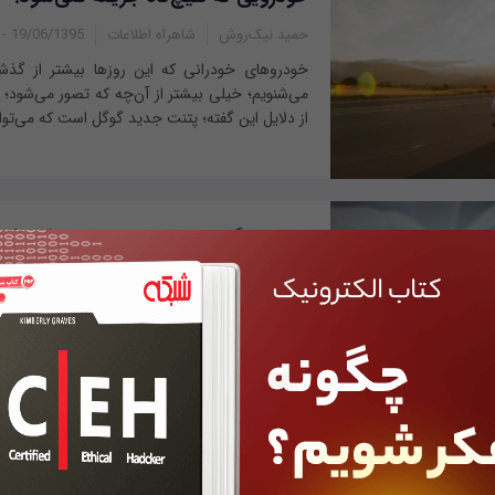
حمید نیک‌روش
شاهراه اطلاعات
19/06/1395 - 13:01
خودروهای خودرانی که این روزها بیشتر از گذشته 
می‌شنویم؛ خیلی بیشتر از آن‌چه که تصور می‌شود؛ ک
از دلایل این گفته؛ پتنت جدید گوگل است که می‌تواند 
سامسونگ از هواوی به خاطر سرقت ثبت
کرد
بهنام علیمحمدی
اخبار جهان
شاهراه اطلاعات
16
طرح شکایت سازندگان بزرگ از یکدیگر داستانی ادام
که زمینه اتهام‌زنی فراهم باشد، همواره باید منتظر
فناورانه بود. مدت زمان زیادی از طرح شکایت بزرگتر
آیا این پوشیدنی آینده ساعت‌های هو