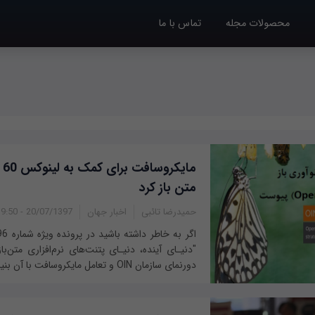
محصولات مجله
تماس با ما
ما
متن باز کرد
حمیدرضا تائبی
اخبار جهان
20/07/1397 - 19:50
"دنیـای آینده، دنیـای پتنت‌های نرم‌افزاری متن‌با
دورنمای سازمان OIN و تعامل مایکروسافت با آن بنیاد...