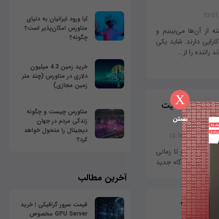
آیا ورود ایرانیان به دنیای
متاورس امکان‌پذیر است؟
از آ‌ن‌ها می‌بینیم و
چگونه؟
ارایی دارند. شاید یکی
راننده را از...
خرید زمین 4.3 میلیون
دلاری در متاورس (چند متر
زمین مجازی)
X
‌اختراع شکایت
متاورس چیست و چگونه
بستن
زندگی مردم در جهان
دیجیتال را متحول خواهد
03/05/1395 - 13:
کرد؟
ه‌دار است و تا زمانی
 برپایی یک دادگاه جدید
ین سازنده...
آخرین مطالب
شمند است؟
قیمت سرور گرافیکی | خرید
GPU Server مخصوص