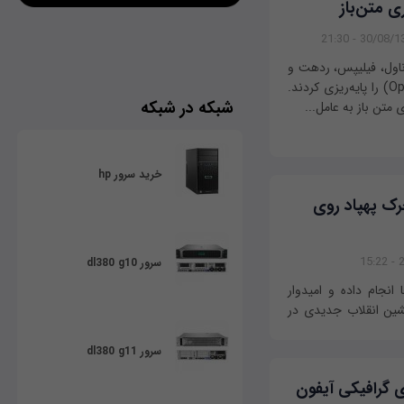
ی متن‌باز
30/08/1396 - 
‌ام، ناول، فیلیپس، ردهت و
سونی شبکه نوآوری باز (Open Invention Network) را پایه‌ریزی کردند.
شبکه در شبکه
 متن باز به عامل...
خرید سرور hp
رک پهپاد روی
2
سرور dl380 g10
انجام داده و امیدوار
ین انقلاب جدیدی در
سرور dl380 g11
ای گرافیکی آیفون