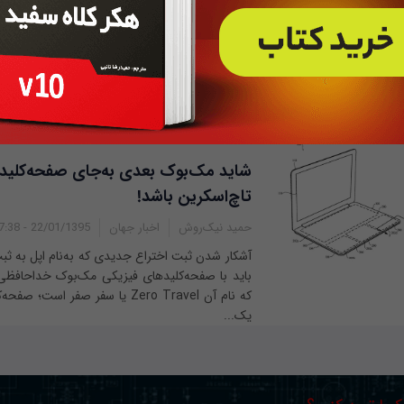
حمید نیک روش
شاهراه اطلاعات
27/02/1395 - 11:20
سامسونگ همیشه بعد از معرفی یک محصول به دنب
همه چشم‌ها را خیره کند. با این‌که عادت کرده‌
اسمارت‌فون بزرگ‌تر و بهتر باشد؛ اما شرکت کره‌ای
که...
شاید مک‌بوک بعدی به‌جای صفحه‌کلید 
تاچ‌اسکرین باشد!
حمید نیک‌روش
اخبار جهان
22/01/1395 - 17:38
آشکار شدن ثبت اختراع جدیدی که به‌نام اپل به ث
باید با صفحه‌کلیدهای فیزیکی مک‌بوک خداحافظی 
که نام آن Zero Travel یا سفر صفر اس
یک...