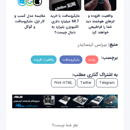
واقعیت افزوده و
مایکروسافت با خرید
مقایسه مدل کسب و
لنزهای هوشمند دید
68.7 میلیارد دلاری
کار اپل، مایکروسافت
شما را فراطبیعی
اکتیویژن بلیزارد به
و گوگل
خواهند کرد
دنبال چیست؟
منبع:
بیزنس اینسایدر‍
برچسب:
پتنت
مایکروسافت
واقعیت افزوده
به اشتراک گذاری مطلب:
Print HTML
Twitter
Telegram
نظر شما چیست؟