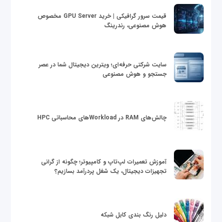
قیمت سرور گرافیکی | خرید GPU Server مخصوص
هوش مصنوعی، رندرینگ
سایت شرکتی حرفه‌ای؛ ویترین دیجیتال شما در عصر
جستجو و هوش مصنوعی
چالش‌های RAM در Workloadهای محاسباتی HPC
آموزش تعمیرات لپ‌تاپ و کامپیوتر؛ چگونه از گرانی
تجهیزات دیجیتال، یک شغل پردرآمد بسازیم؟
دلیل رنگ بندی کابل شبکه