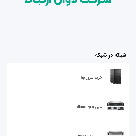
شبکه در شبکه
خرید سرور hp
سرور dl380 g10