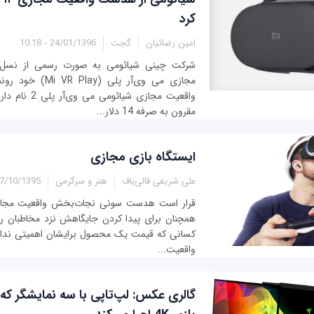
کرد
امین رضائیان
گجت
24/01/1396 - 10:18
شرکت چینی شیائومی به صورت رسمی از نسل
مجازی می وی‌آر پلی 
واقعیت مجازی شیا
مقرون به صرفه 14 دلار...
ایستگاه بازی مجازی
علی شریفی قالی‌باف
هنر و سرگرمی
/10/1395 - 10:01
قرار است هدست سونی نجات‌بخش واقعیت مجازی 
همچنان برای پیدا کردن جایگاهش نزد مخاطبان را
کسانی که قیمت یک محصول برایشان اهمیتی ندارد 
واقعیت...
گالری عکس: لپ‌تاپی با سه نمایشگر ک