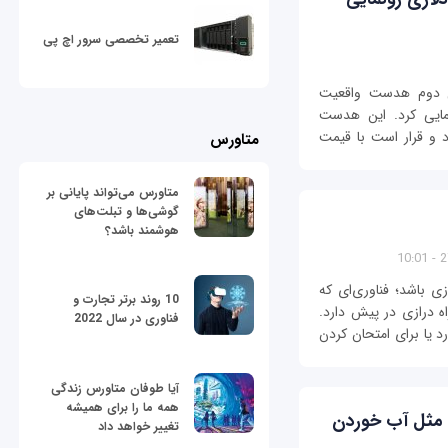
تعمیر تخصصی سرور اچ پی
 دوم هدست واقعیت
(Mi VR Play) خود رونمایی کرد. این هدست
ئومی می وی‌آر پلی 2 نام دارد و قرار است با قیمت
متاورس
متاورس می‌تواند پایانی بر
گوشی‌ها و تبلت‌های
هوشمند باشد؟
27
باشد؛ فناوری‌ای که
10 روند برتر تجارت و
ه درازی در پیش دارد.
فناوری در سال 2022
یا برای امتحان کردن
آیا طوفان متاورس زندگی
همه ما را برای همیشه
ه مثل آب خوردن
تغییر خواهد داد