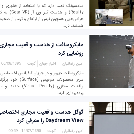
Reality) و هدس
هراس‌هایی همچون ترس از ارتفاع و ترس از صحبت 
هستند. در...
مایکروسافت از هدست واقعیت مجازی 
رونمایی کرد
امین رضائیان
اخبار جهان
گجت
06/08/1395 - 13:38
مایکروسافت دیروز و در جریان کنفرانس اختصاصی که
سری محصولات سرفیس (ce
واقعیت مجازی ( Reality
پرده‌برداری کرد...
گوگل هدست واقعیت مجازی اختصاصی خ
Daydream View را معرفی کرد
امین رضائیان
گجت
14/07/1395 - 00:59