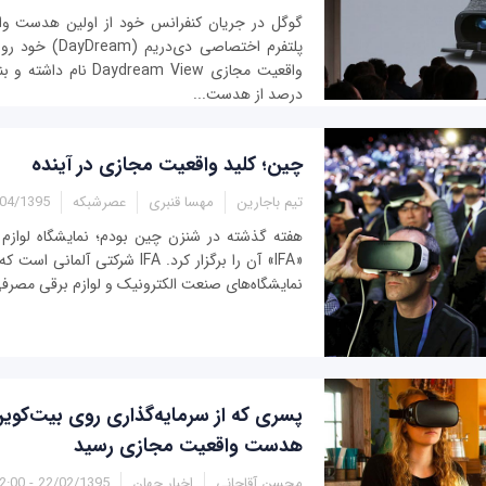
گوگل در جریان کنفرانس خود از اولین هدست وا
پلتفرم اختصاصی دی‌
درصد از هدست‌...
چین؛ کلید واقعیت مجازی در آینده
تیم باجارین
مهسا قنبری
عصرشبکه
/1395 - 12:30
هفته گذشته در شنزن چین بودم؛ نمایشگاه لوازم 
«IFA» آن را برگزار کرد. IFA شرکتی آ
نمایشگاه‌های صنعت الکترونیک و لوازم برقی مصرفی را
پسری که از سرمایه‌گذاری روی بیت‌کو
هدست واقعیت مجازی رسید
محسن آقاجانی
اخبار جهان
22/02/1395 - 12:00