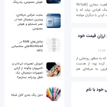
هوش مصنوعی، رندرینگ
سامسونگ قصد دارد که با استفاده از فناوری واقعیت مجازی (Virtual
ت گیر وی آر (Gear VR) به کمک افرادی بیاید که با
کردن با دیگران مواجه
سایت شرکتی حرفه‌ای؛
ویترین دیجیتال شما در
عصر جستجو و هوش
مصنوعی
ارزان قیمت خود
چالش‌های RAM در
Workloadهای محاسباتی
HPC
 به منظور رونمایی از
Surfa) خود برگزار کرده بود؛ از هدست
آموزش تعمیرات لپ‌تاپ و
کامپیوتر؛ چگونه از گرانی
Virtual) جدید و مقرون به صرفه‌ای هم
تجهیزات دیجیتال، یک
شغل پردرآمد بسازیم؟
ود با نام
دلیل رنگ بندی کابل شبکه