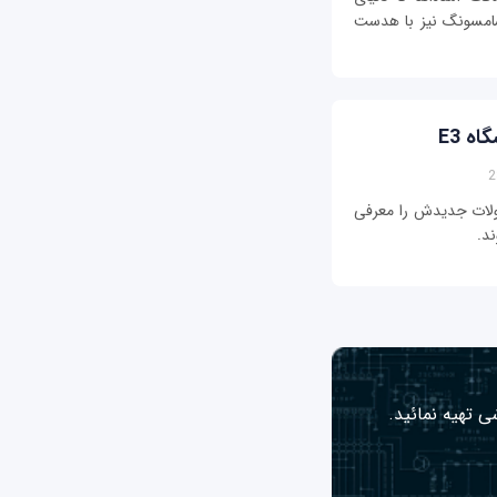
ه سامسونگ نیز با هدست
ه E3
یفت در کنفرانس خبری E3 محصولات جدیدش را معرفی
ی تهیه نمائید.