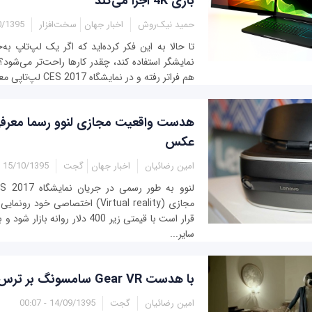
بازی 4K اجرا می‌کند
حمید نیک‌روش
اخبار جهان
سخت‌افزار
95 - 16:04
تا حالا به این فکر کرده‌اید که اگر یک لپ‌تاپ به
هم فراتر رفته و در نمایشگاه CES 2017 لپ‌تاپی معرفی کرده که از...
هدست واقعیت مجازی لنوو رسما معرفی
عکس
امین رضائیان
اخبار جهان
گجت
15/10/1395 - 23:50
مجازی (Virtual reality) اختصاصی خو
قرار است با قیمتی زیر 400 دلار روا
سایر...
با هدست Gear VR سامسونگ بر ترس‌تان غلبه کنید!
امین رضائیان
گجت
14/09/1395 - 00:07