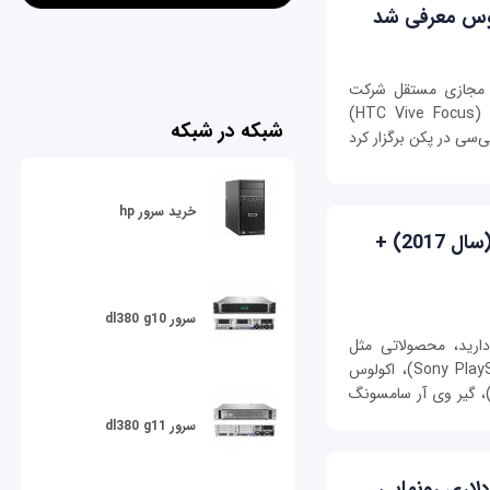
 مجازی مستقل شرکت
تایوانی اچ‌تی‌سی با نام اختصاصی وایو فوکوس (HTC Vive Focus)
شبکه در شبکه
سی در پکن برگزار کرد
خرید سرور hp
راهنمای خرید هدست واقعیت مجازی (سال 2017) +
سرور dl380 g10
رید، محصولاتی مثل
هدست پلی استیشن وی آر سونی (Sony PlayStation VR)، اکولوس
فت (Oculus Rift)، اچ‌تی‌سی وایو (HTC Vive)، گیر وی آر سامسونگ
سرور dl380 g11
ائومی از هدست واقعیت مجازی ۱۴ دلاری رونمایی