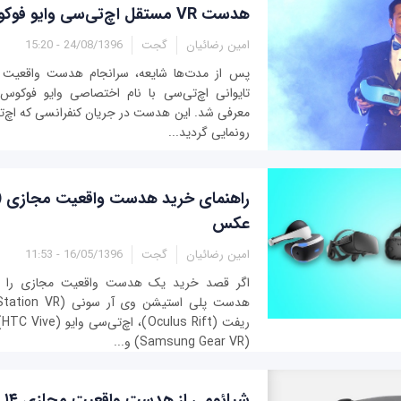
هدست VR مستقل اچ‌تی‌سی وایو فوکوس معرفی شد
امین رضائیان
گجت
24/08/1396 - 15:20
پس از مدت‌ها شایعه، سرانجام هدست واقعیت
معرفی شد. این هدست در جریان کنفرانسی که اچ‌تی‌
رونمایی گردید...
عکس
امین رضائیان
گجت
16/05/1396 - 11:53
اگر قصد خرید یک هدست واقعیت مجازی را دا
ری
(Samsung Gear VR) و...
شی