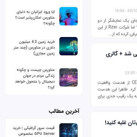
20/10/13
آیا ورود ایرانیان به دنیای
متاورس امکان‌پذیر است؟
‌جای یک نمایشگر از دو
چگونه؟
نمایشگر استفاده کند، چقدر کارها راحت‌تر می‌شود؟ اما شرکت Rzer از این
خرید زمین 4.3 میلیون
دلاری در متاورس (چند متر
 شد + گالری
زمین مجازی)
متاورس چیست و چگونه
زندگی مردم در جهان
دیجیتال را متحول خواهد
لنوو به طور رسمی در جریان نمایشگاه CES 2017 از هدست واقعیت
کرد؟
د رونمایی کرد. ظاهرا این هدست
نه بازار شود و به یک رقیب جدی برای
آخرین مطالب
قیمت سرور گرافیکی | خرید
GPU Server مخصوص