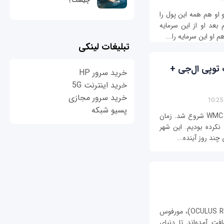
چیست؟
د و او هم همه این پول را
بعد او از این سرمایه
تبلیغات لینکی
توپی ال‌جی +
خرید سرور HP
خرید اینترنت 5G
خرید سرور مجازی
پسیو شبکه
سرانجام انتظارها به پایان رسید و نمایشگاه WMC 2016 شروع شد. زمان
 نکرده بودیم. این شهر
چند روز آینده...
اچ‌تی‌سی وایو (HTC VIVE)، اوکیولس ریفت (OCULUS RIFT)، مورفوس
وسافت آمده‌اند تا دنیای