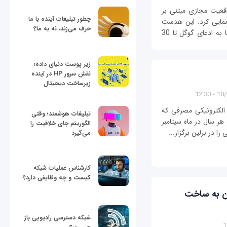
قعیت مجازی مبتنی بر
چطور تبلیغات آینده با ما
دریم (DayDream) خود رونمایی کرد. این هدست
حرف می‌زند، نه به ما؟
واقعیت مجازی Daydream View نام داشته و بنا به ادعای گوگل تا 30
زیر پوست دنیای داده؛
نقش سرور HP در آینده
زیرساخت دیجیتال
18/04
الکترونیکی مصرفی که
تبلیغات هوشمند؛ وقتی
لمانی است که هر سال در ماه سپتامبر
الگوریتم جای خلاقیت را
 در برلین برگزار...
می‌گیرد
کارشناس عملیات شبکه
کیست و چه وظایفی دارد؟
ین به ساخت
شبکه دسترسی رادیویی باز