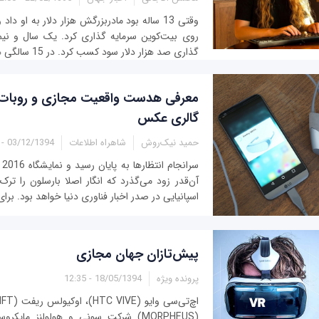
وقتی 13 ساله بود مادربزرگش هزار دلار به او دا
روی بیت‌کوین سرمایه گذاری کرد. یک سال و نیم 
گذاری صد هزار دلار سود کسب کرد. در 15 سالگی هم او این سرمایه را...
معرفی هدست واقعیت مجازی و روبات 
گالری عکس
حمید نیک‌روش
شاهراه اطلاعات
03/12/1394 - 10:25
آن‌قدر زود می‌گذرد که انگار اصلا بارسلون را ترک
اسپانیایی در صدر اخبار فناوری دنیا خواهد بود. برای 
پیش‌تازان جهان مجازی
پرونده ویژه
18/05/1394 - 12:35
(MORPHEUS) شرکت سونی و هولولنز مایکر