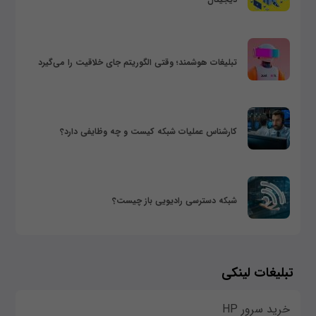
تبلیغات هوشمند؛ وقتی الگوریتم جای خلاقیت را می‌گیرد
کارشناس عملیات شبکه کیست و چه وظایفی دارد؟
شبکه دسترسی رادیویی باز چیست؟
تبلیغات لینکی
خرید سرور HP