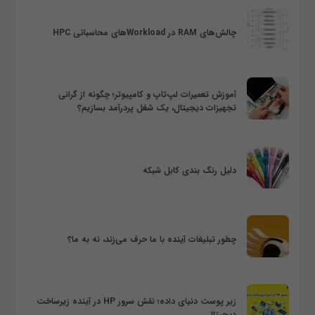
چالش‌های RAM در Workloadهای محاسباتی HPC
آموزش تعمیرات لپ‌تاپ و کامپیوتر؛ چگونه از گرانی
تجهیزات دیجیتال، یک شغل پردرآمد بسازیم؟
دلیل رنگ بندی کابل شبکه
چطور تبلیغات آینده با ما حرف می‌زند، نه به ما؟
زیر پوست دنیای داده؛ نقش سرور HP در آینده زیرساخت
دیجیتال