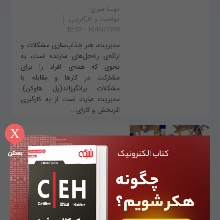
مهسا قنبری
موفقیت و کارآفرینی
16/04/1395 - 12:50
مدیریت، هنر جذاب‌سازی مشکلات و
ارائه‌ی راه‌حل‌های سازنده است، به
نحوی که همه‌ی افراد را برای
مشارکت در کارها و مقابله با
مشکلات برانگیزاند(پل هاوکن).
مدیریت عبارت است از به کارگیری
اثربخش و کارای...
X
۷ افزونه ایمیل خارق‌العاده
بستن
برای افزایش بهره‌وری
استارت‌آپ‌ها + لینک دانلود
حمیدرضا تائبی
موفقیت و کارآفرینی
18/03/1395 - 12:00