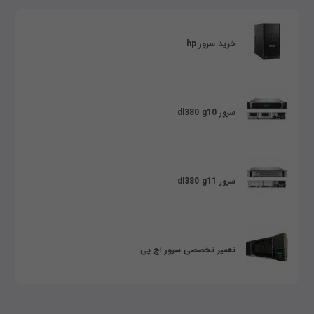
خرید سرور hp
سرور dl380 g10
سرور dl380 g11
تعمیر تخصصی سرور اچ پی