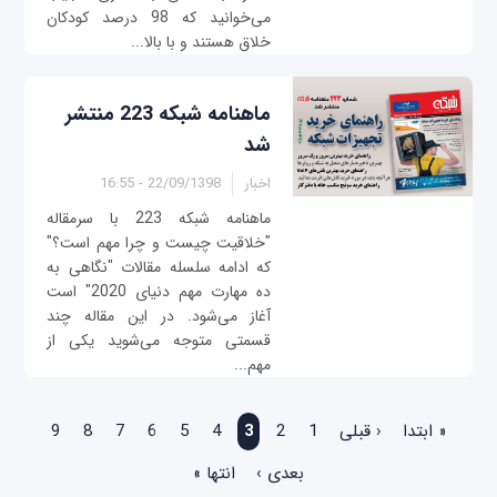
می‌خوانید که 98 درصد کودکان
خلاق هستند و با بالا...
ماهنامه شبکه 223 منتشر
شد
اخبار
22/09/1398 - 16:55
ماهنامه شبکه 223 با سرمقاله
"خلاقیت چیست و چرا مهم است؟"
که ادامه سلسله مقالات "نگاهى به
ده مهارت مهم دنیاى 2020" است
آغاز می‌شود. در این مقاله چند
قسمتی متوجه می‌شوید یکی از
مهم‌...
صفحه‌ها
« ابتدا
‹ قبلی
1
2
3
4
5
6
7
8
9
بعدی ›
انتها »