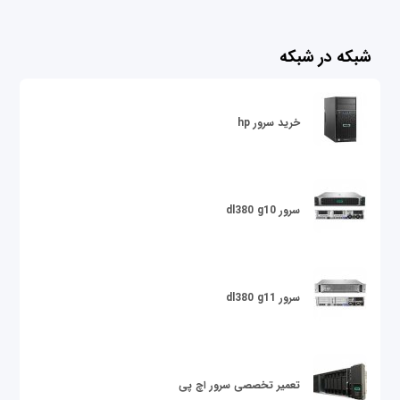
شبکه در شبکه
خرید سرور hp
سرور dl380 g10
سرور dl380 g11
تعمیر تخصصی سرور اچ پی