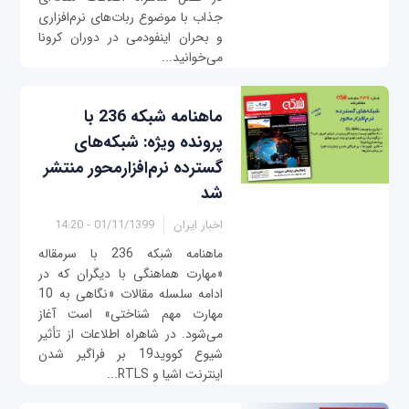
جذاب با موضوع ربات‌های نرم‌افزاری
و بحران اینفودمی در دوران کرونا
می‌خوانید...
ماهنامه شبکه 236 با
پرونده ویژه: شبکه‌های
گسترده نرم‌افزار‌محور منتشر
شد
اخبار ایران
01/11/1399 - 14:20
ماهنامه شبکه 236 با سرمقاله
«مهارت هماهنگی با دیگران که در
ادامه سلسله مقالات «نگاهی به 10
مهارت مهم شناختی» است آغاز
می‌شود. در شاهراه اطلاعات از تأثير
شيوع کوويد19 بر فراگير شدن
اينترنت اشيا و RTLS...