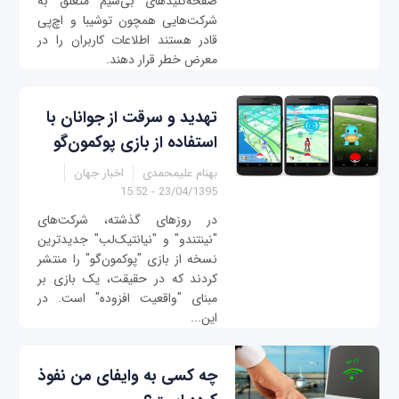
صفحه‌کلید‌های بی‌سیم متعلق به
شرکت‌هایی همچون توشیبا و اچ‌پی
قادر هستند اطلاعات کاربران را در
معرض خطر قرار دهند.
تهدید و سرقت از جوانان با
استفاده از بازی پوکمون‌گو
بهنام علیمحمدی
اخبار جهان
23/04/1395 - 15:52
در روزهای گذشته، شرکت‌های
"نینتندو" و "نیانتیک‌لب" جدیدترین
نسخه از بازی "پوکمون‌گو" را منتشر
کردند که در حقیقت، یک بازی بر
مبنای "واقعیت افزوده" است. در
این...
چه کسی به وای‎فای من نفوذ