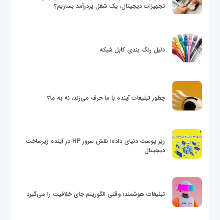
تجهیزات دیجیتال، یک شغل پردرآمد بسازیم؟
دلیل رنگ بندی کابل شبکه
چطور تبلیغات آینده با ما حرف می‌زند، نه به ما؟
زیر پوست دنیای داده؛ نقش سرور HP در آینده زیرساخت
دیجیتال
تبلیغات هوشمند؛ وقتی الگوریتم جای خلاقیت را می‌گیرد