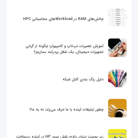
چالش‌های RAM در Workloadهای محاسباتی HPC
آموزش تعمیرات لپ‌تاپ و کامپیوتر؛ چگونه از گرانی
تجهیزات دیجیتال، یک شغل پردرآمد بسازیم؟
دلیل رنگ بندی کابل شبکه
چطور تبلیغات آینده با ما حرف می‌زند، نه به ما؟
زیر پوست دنیای داده؛ نقش سرور HP در آینده زیرساخت