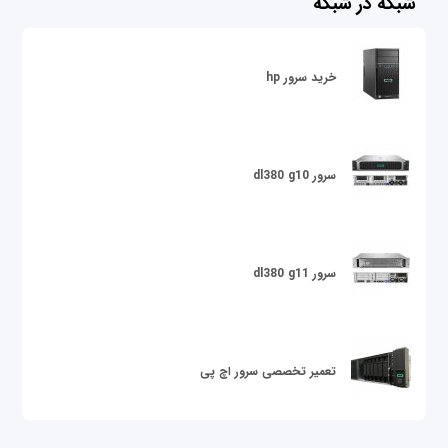
شبکه در شبکه
خرید سرور hp
سرور dl380 g10
سرور dl380 g11
تعمیر تخصصی سرور اچ پی