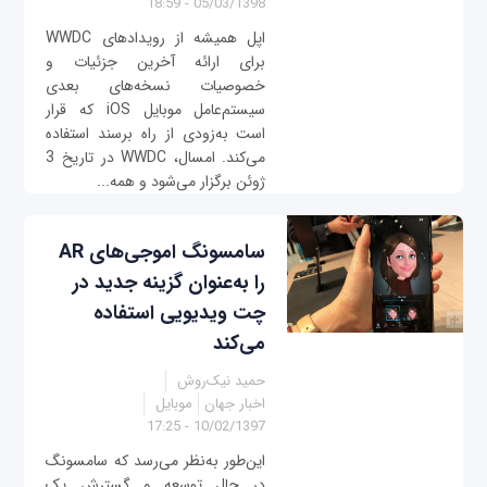
05/03/1398 - 18:59
اپل همیشه از رویدادهای WWDC
برای ارائه آخرین جزئیات و
خصوصیات نسخه‌های بعدی
سیستم‌عامل موبایل iOS که قرار
است به‌زودی از راه برسند استفاده
می‌کند. امسال، WWDC در تاریخ 3
ژوئن برگزار می‌شود و همه...
سامسونگ اموجی‌های AR
را به‌عنوان گزینه جدید در
چت ویدیویی استفاده
می‌کند
حمید نیک‌روش
اخبار جهان
موبایل
10/02/1397 - 17:25
این‌طور به‌نظر می‌رسد که سامسونگ
در حال توسعه و گسترش یک