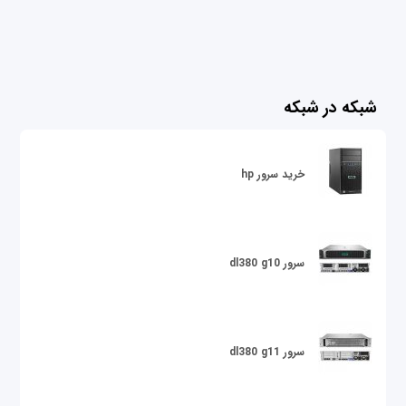
شبکه در شبکه
خرید سرور hp
سرور dl380 g10
سرور dl380 g11