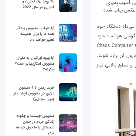
10 روند برتر تجارت و
یی آسیب‌پذیری
فناوری در سال 2022
لکسی اس 8 را تنها از طریق یک عکس چاپ شده
ازه می‌داد دستگاه خود
آیا طوفان متاورس زندگی
همه ما را برای همیشه
ل گوشی هوشمند خود
تغییر خواهد داد
رد شوند. با این وجود گروهی از کارشناسان امنیتی موسوم به Chaos Computer Clubs
رون آن وارد شوند.
آیا ورود ایرانیان به دنیای
متاورس امکان‌پذیر است؟
 و سطح بالایی نیاز
چگونه؟
خرید زمین 4.3 میلیون
دلاری در متاورس (چند متر
زمین مجازی)
متاورس چیست و چگونه
زندگی مردم در جهان
دیجیتال را متحول خواهد
کرد؟