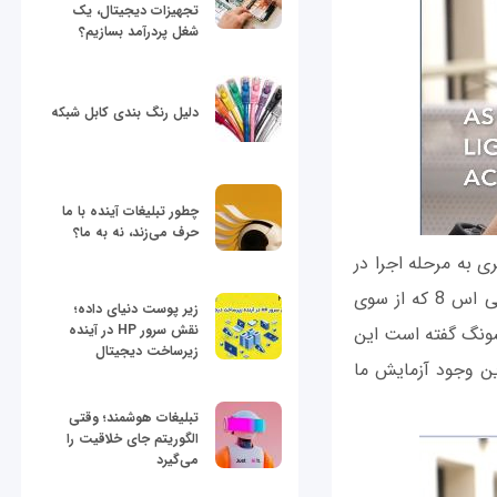
تجهیزات دیجیتال، یک
شغل پردرآمد بسازیم؟
دلیل رنگ بندی کابل شبکه
چطور تبلیغات آینده با ما
حرف می‌زند، نه به ما؟
ی به مرحله اجرا در
می‌آید. این گروه در پستی که در این ارتباط منتشر کرده‌اند یادآورد شده‌اند: «گوشی گلکسی اس 8 که از سوی
زیر پوست دنیای داده؛
نقش سرور HP در آینده
سونگ گفته است این
زیرساخت دیجیتال
ین وجود آزمایش ما
تبلیغات هوشمند؛ وقتی
الگوریتم جای خلاقیت را
می‌گیرد