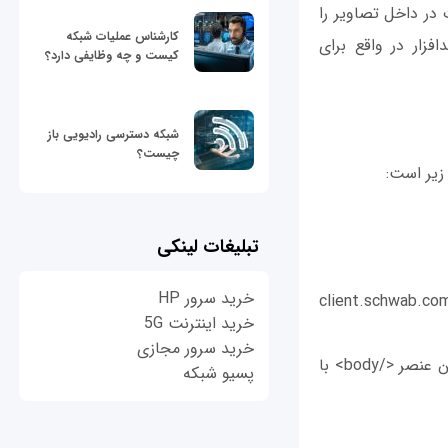
ال مخفی اطلاعات در داخل تصاویر را
کارشناس عملیات شبکه
فزار در واقع برای
کیست و چه وظایفی دارد؟
شبکه دسترسی رادیویی باز
چیست؟
تبلیغات لینکی
خرید سرور HP
(‘client.schwab.c
خرید اینترنت 5G
خرید سرور مجازی
به این معنی که برای هر آدرس URL مطابق با الگوی client.schwab.com/Accounts اولین عنصر </body> با
پسیو شبکه