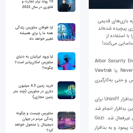
10 روند برتر تجارت و
فناوری در سال 2022
ه بازی‌های قدیمی
ی پیچیده شده‌‌اند
آیا طوفان متاورس زندگی
همه ما را برای همیشه
با استفاده از
تغییر خواهد داد
ناسایی می‌کنند!
آیا ورود ایرانیان به دنیای
Arbor Security Engineering and Response
متاورس امکان‌پذیر است؟
چگونه؟
Team) منتشر شده است نشان می‌دهد، چگونه یک بدافزار اغواگر بانکی به‌نام Neverquest یا Vawtrak
س و حتی به‌کارگیری
خرید زمین 4.3 میلیون
دلاری در متاورس (چند متر
زمین مجازی)
اما ریشه و مبدأ شکل‌گیری این بدافزار در کجاست؟ در اصل، یک خانواده شناخته شده از بدافزار Ursniff برای
ل‌ روی این بدافزار انجام شد
متاورس چیست و چگونه
که نشان داد یک تروجان بانکی است. بعد از موفقیت‌هایی که Gozi به دست آورد، ناگهان غیرفعال شد. Gozi
زندگی مردم در جهان
دیجیتال را متحول خواهد
ل را به سرعت پیمود و به بدافزار
کرد؟