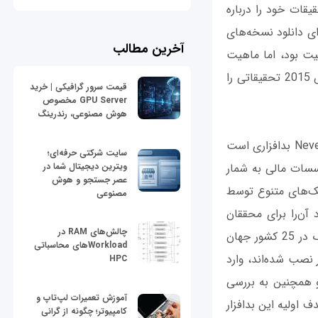
Va تبدیل شد. در 24 مارس شرکت AVG نتیجه تحقیقات خود را درباره
‌های Nerverquest منتشر کرد که نشان داد این بدافزار از دامنه tor2web برای دانلود نسخه‌‌های
آخرین مطالب
Neverquest برای ماه‌ها قابل روئیت بود، اما ماهیت
اصلی به‌کارگیری این سایت‌ها توسط Neverquest تا زمانی‌که مؤسسه Abor در نیمه مارس 2015 تحقیقاتی را
قیمت سرور گرافیکی | خرید
GPU Server مخصوص
هوش مصنوعی، رندرینگ
کریک سولوک، مدیر تهدیدات و پاسخ‌گویی هوشمند در Abor Network می‌گوید: « Neverquest بدافزاری است
سایت شرکتی حرفه‌ای؛
ؤسسات مالی به شمار
ویترین دیجیتال شما در
عصر جستجو و هوش
ی تکنیک‌های متنوع توسط
مصنوعی
 آن‌را برای محققان
چالش‌های RAM در
امنیتی با مشکل همراه ساخته است. این بدافزار تاکنون به بیش از 100 مؤسسه مالی بزرگ در 25 کشور جهان
Workloadهای محاسباتی
ر نصب شده‌اند، وارد
HPC
و همچنین به بررسی
آموزش تعمیرات لپ‌تاپ و
 اولیه این بدافزار
کامپیوتر؛ چگونه از گرانی