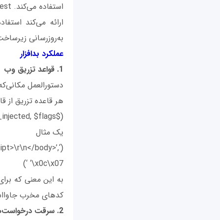
ارائه می‌کند استفا
به‌روزرسانی زیرساخت
عملکرد بدافزار
1. قواعد تزریق وب
دستورالعمل مکانی‌که محتوای مخرب د
هر قاعده تزریق از قا
($target_url_regex, $injection_point, $content_to_be_injected, $flags)
یک مثال
ipt>\r\n</body>’,
‘\x0c\x07 ‘)
کدهای مخرب جاوااس
2. سرقت درخواست‌های