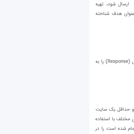
هرستی از تریگر آدرس‌های URL که درخواست‌های HTTP آن باید به Neverquest ارسال شود، تهیه
الب‌بندی شده باشد، به عنوان هدف شناخته
زمانی‌که Neverquest به یک رشته تریگر در هر واکنش HTTP می‌رسد، یک کپی از واکنش (Response) را به
وده‌اند و حداقل یک سایت
ست. میزان تأثیرگذاری Neverquest در کشورهای مختلف با استفاده
درس‌های IP که عمل تزریق کد Neverquest در آن انجام شده است را در