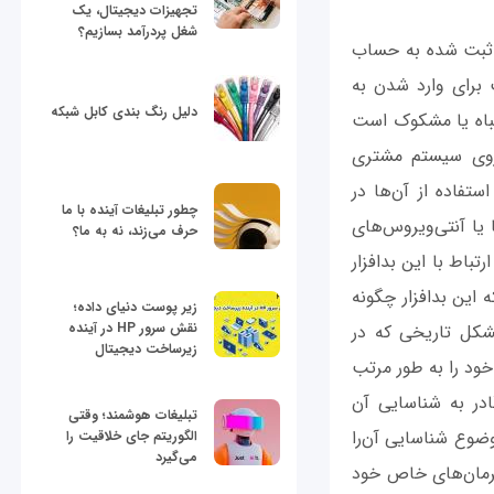
تجهیزات دیجیتال، یک
شغل پردرآمد بسازیم؟
ات ثبت شده به حساب
 برای وارد شدن به
دلیل رنگ بندی کابل شبکه
تباه یا مشکوک است
 روی سیستم مشتری
ستفاده از آن‌ها در
چطور تبلیغات آینده با ما
 یا آنتی‌ویروس‌های
حرف می‌زند، نه به ما؟
تباط با این بدافزار
این بدافزار چگونه
زیر پوست دنیای داده؛
نقش سرور HP در آینده
مشکل تاریخی که در
زیرساخت دیجیتال
 خود را به طور مرتب
ادر به شناسایی آن
تبلیغات هوشمند؛ وقتی
وضوع شناسایی آن‌را
الگوریتم جای خلاقیت را
می‌گیرد
فرمان‌های خاص خود