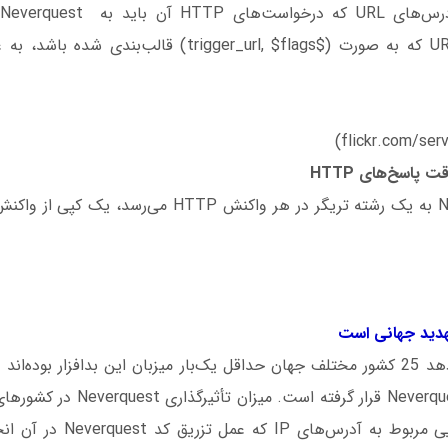
ف
می‌شود.هر تریگر URL که به صورت ($trigger_url, $flags) ق
HTTP
دید جهانی است
تحقیقات نشان می‌دهد 25 کشور مختلف جهان حداقل ‌یک‌بار میزبان این بدافزار ب
هدف تزریق وب Neverquest قرار گرفته ا
از داده‌های جغرافیایی مربوط به آ