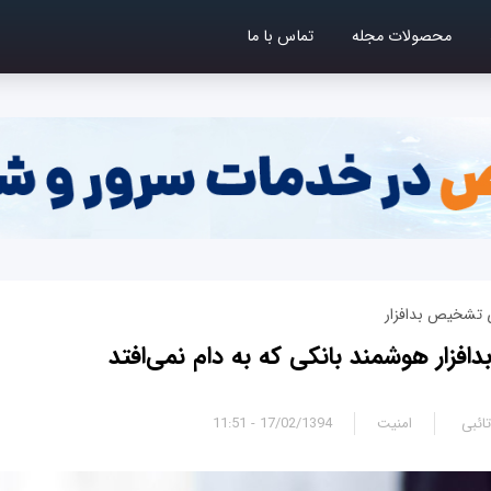
محصولات مجله
تماس با ما
ای تشخیص بدافزار
ائبی
امنیت
17/02/1394 - 11:51