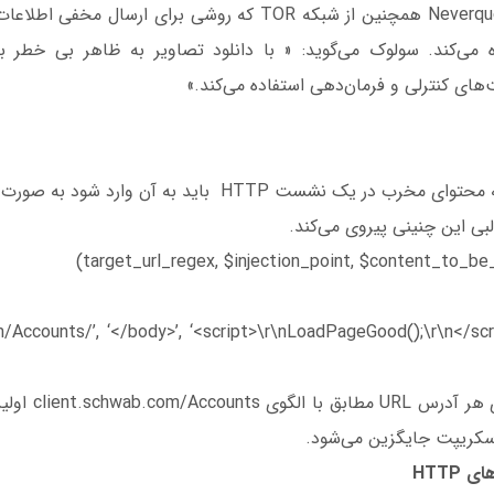
استفاده می‌کند. Neverquest همچنین از شبکه TOR که روشی برای ارس
ده می‌کند. سولوک می‌گوید: « با دانلود تصاویر به ظاهر بی خطر بدا
‌های کنترلی و فرمان‌دهی استفاده می‌کند.»
ر یک نشست HTTP باید به آن وارد شود به صورت زیر است:
لبی این چنینی پیروی می‌کند.
om/Accounts/’, ‘</body>’, ‘<script>\r\nLoadPageGood();\r\n</scr
کریپت جایگزین می‌شود.
HTTP