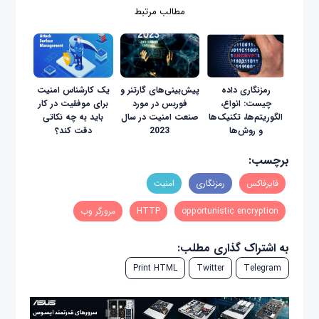
مطالب مرتبط
رمزنگاری داده
پیش‌بینی‌های گارتنر و
یک کارشناس امنیت
چیست: انواع،
فوربس در مورد
برای موفقیت در کار
الگوریتم‌ها، تکنیک‌ها
صنعت امنیت در سال
باید به چه نکاتی
و روش‌ها
2023
دقت کند؟
برچسب:
فایرفاکس
رمزنگاری
امنیت
opportunistic encryption
HTTP
مرورگر وب
به اشتراک گذاری مطلب:
Print HTML
Twitter
Telegram