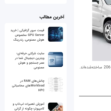
آخرین مطالب
قیمت سرور گرافیکی | خرید
GPU Server مخصوص
هوش مصنوعی، رندرینگ
سایت شرکتی حرفه‌ای؛
ویترین دیجیتال شما در
عصر جستجو و هوش
پژو 206 صندوق‌دار و رانا هر دو خودرو‌های پرطرفداری هستند که هردو بر روی پلتفرم 206 ساخته‌شده‌اند.
مصنوعی
چالش‌های RAM در
Workloadهای محاسباتی
HPC
آموزش تعمیرات لپ‌تاپ و
کامپیوتر؛ چگونه از گرانی