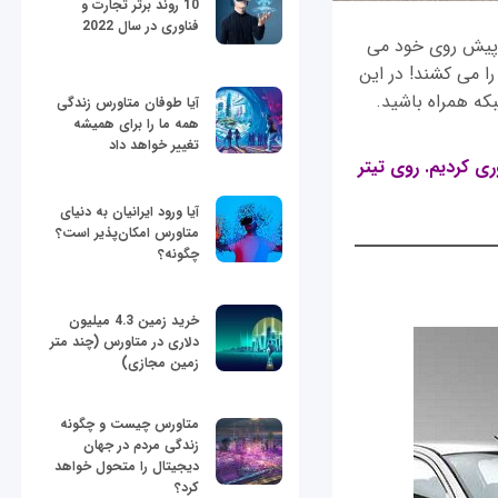
10 روند برتر تجارت و
فناوری در سال 2022
محدودی را پیش روی خود می
ا می کشند! در این
آیا طوفان متاورس زندگی
همه ما را برای همیشه
تغییر خواهد داد
خودرو با 30 میلیون تومان" گردآوری کردیم. روی تیتر
آیا ورود ایرانیان به دنیای
متاورس امکان‌پذیر است؟
چگونه؟
خرید زمین 4.3 میلیون
دلاری در متاورس (چند متر
زمین مجازی)
متاورس چیست و چگونه
زندگی مردم در جهان
دیجیتال را متحول خواهد
کرد؟