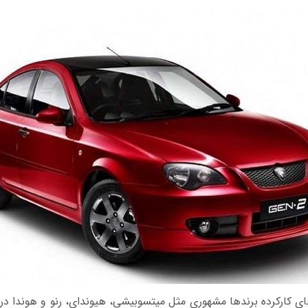
ی کارکرده برندها مشهوری مثل میتسوبیشی، هیوندای، رنو و هوندا در 