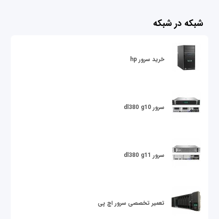
شبکه در شبکه
خرید سرور hp
سرور dl380 g10
سرور dl380 g11
تعمیر تخصصی سرور اچ پی