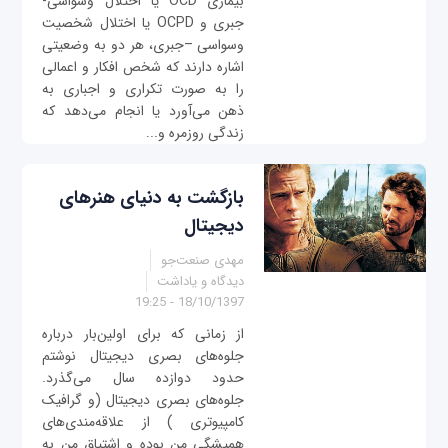
بیماری OCD یا اختلال وسواسی-
جبری و OCPD یا اختلال شخصیت
وسواسی –جبری، هر دو به وضعیتی
اشاره دارند که شخص افکار و اعمالی
را به صورت تکراری و اجباری به
ذهن می‌آورد یا انجام می‌دهد که
زندگی روزمره و...
بازگشت به دنیای هنرهای
دیجیتال
مهدی صنعت‌جو
دیدگاه و یاداشت
18/10/1397 - 19:25
از زمانی که برای اولین‌بار درباره
جلوه‌های بصری دیجیتال نوشتم
حدود دوازده‌ سال می‌گذرد.
جلوه‌های بصری دیجیتال (و گرافیک
کامپیوتری ) از علاقه‌مندی‌های
همیشگی من بود‌ه‌ و اشتیاق من به