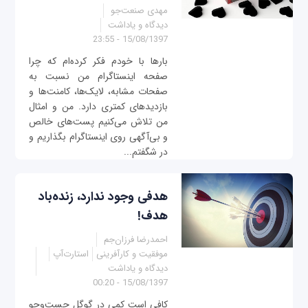
مهدی صنعت‌جو
دیدگاه و یاداشت
15/08/1397 - 23:55
بارها با خودم فکر کرده‌ام که چرا
صفحه‌ اینستاگرام من نسبت به
صفحات مشابه، لایک‌ها، کامنت‌ها و
بازدیدهای کمتری دارد. من و امثال
من تلاش می‌کنیم پست‌های خالص
و بی‌آگهی روی اینستاگرام بگذاریم و
در شگفتم...
هدفی وجود ندارد، زنده‌باد
هدف!
احمدرضا فرزان‌جم
موفقیت و کارآفرینی
استارت‌آپ
دیدگاه و یاداشت
15/08/1397 - 00:20
کافی است کمی در گوگل جست‌وجو