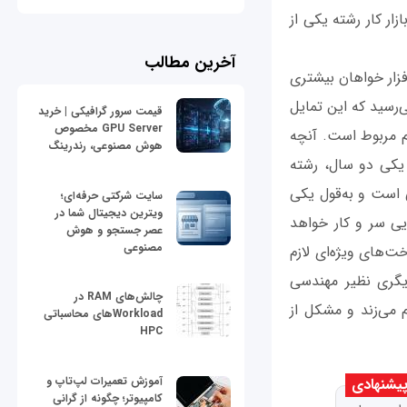
ار کار رشته یکی از
آخرین مطالب
افزار خواهان بیشتری
‌رسید که این تمایل
قیمت سرور گرافیکی | خرید
GPU Server مخصوص
هم مربوط است. آنچه
هوش مصنوعی، رندرینگ
 یکی دو سال، رشته
 سطح بالایی است و به‌قول یکی
سایت شرکتی حرفه‌ای؛
ویترین دیجیتال شما در
یی سر و کار خواهد
عصر جستجو و هوش
مصنوعی
‌های ویژه‌ای لازم
یگری نظیر مهندسی
چالش‌های RAM در
دم می‌زند و مشکل از
Workloadهای محاسباتی
HPC
آموزش تعمیرات لپ‌تاپ و
یشنهادی
کامپیوتر؛ چگونه از گرانی