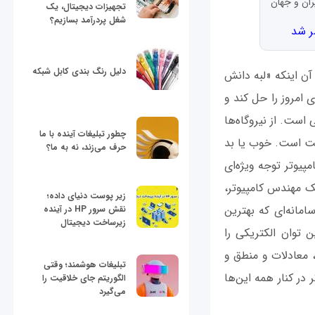
ران و جهان
تجهیزات دیجیتال، یک
شغل پردرآمد بسازیم؟
دلیل رنگ بندی کابل شبکه
ن اینکه «لبه دانش
امروز را حل کند و
است. از نیروگاه‌ها
چطور تبلیغات آینده با ما
حرکت است. خوب یا بد
حرف می‌زند، نه به ما؟
یوتر توجه ویژه‌ای
 یک مهندس کامپیوتر،
زیر پوست دنیای داده؛
امانه‌ای که بهترین
نقش سرور HP در آینده
زیرساخت دیجیتال
 توان الکتریکی را
، معادلات و منطق و
تبلیغات هوشمند؛ وقتی
ر کنار همه این‌ها
الگوریتم جای خلاقیت را
می‌گیرد