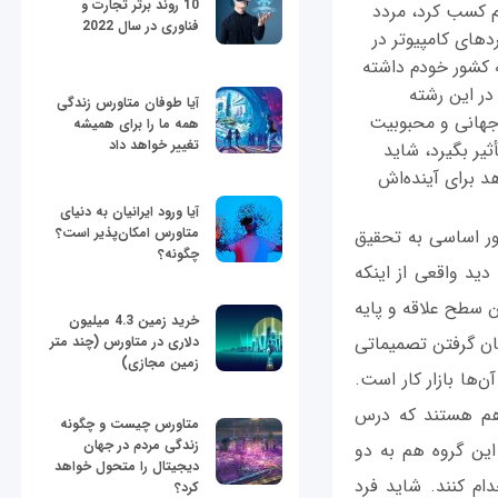
10 روند برتر تجارت و
م کسب کرد، مردد
فناوری در سال 2022
دهای کامپیوتر در
ه کشور خودم داشته
در این رشته
آیا طوفان متاورس زندگی
جهانی و محبوبیت
همه ما را برای همیشه
تغییر خواهد داد
ثیر بگیرد، شاید
د برای آینده‌اش
آیا ورود ایرانیان به دنیای
متاورس امکان‌پذیر است؟
ور اساسی به تحقیق
چگونه؟
دید واقعی از اینکه
ن سطح علاقه و پایه
خرید زمین 4.3 میلیون
مان گرفتن تصمیماتی
دلاری در متاورس (چند متر
زمین مجازی)
ن‌ها بازار کار است.
 هم هستند که درس
متاورس چیست و چگونه
زندگی مردم در جهان
 این گروه هم به دو
دیجیتال را متحول خواهد
ام کنند. شاید فرد
کرد؟