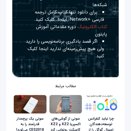
شبکه‌ها
برای دانلود تنها کتاب کامل ترجمه
فارسی +Network
اینجا
کلیک کنید.
کتاب الکترونیک
دوره مقدماتی آموزش
پایتون
اگر قصد یادگیری برنامه‌نویسی را دارید
ولی هیچ پیش‌زمینه‌ای ندارید
اینجا
کلیک
کنید.
مطالب مرتبط
چرا نباید کنفرانس
سونی از گوشی‌های
سونی یک پرچمدار
توسعه‌دهندگان
اکسپریا XZ2 و XZ2
قدرتمند را به
امسال گوگل را از
کامپکت رونمایی کرد
CES2018 می‌آورد!