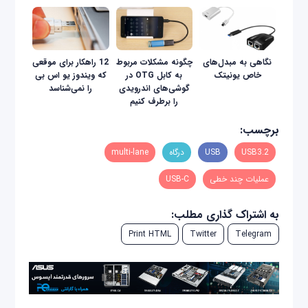
نگاهی به مبدل‌های
چگونه مشکلات مربوط
12 راهکار برای موقعی
خاص یونیتک
به کابل OTG در
که ویندوز یو اس بی
گوشی‌های اندرویدی
را نمی‌شناسد
را برطرف کنیم
برچسب:
USB3.2
USB
درگاه
multi-lane
عملیات چند خطی
USB-C
به اشتراک گذاری مطلب:
Print HTML
Twitter
Telegram