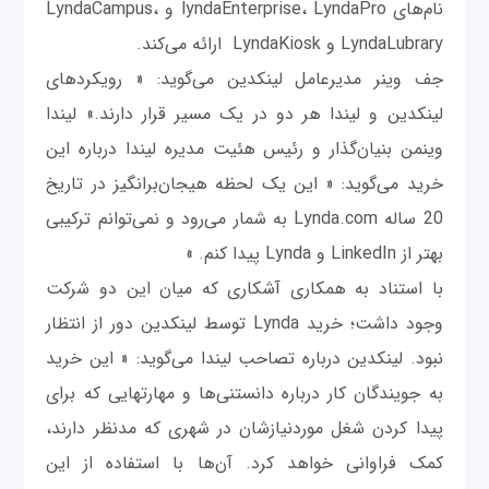
نام‌های lyndaEnterprise، LyndaPro و LyndaCampus،
LyndaLubrary و LyndaKiosk ارائه می‌کند.
جف وینر مدیرعامل لینکدین می‌گوید: « رویکردهای
لینکدین و لیندا هر دو در یک مسیر قرار دارند.» لیندا
وینمن بنیان‌گذار و رئیس هئیت مدیره لیندا درباره این
خرید می‌گوید: « این یک لحظه هیجان‌برانگیز در تاریخ
20 ساله Lynda.com به شمار می‌رود و نمی‌توانم ترکیبی
بهتر از LinkedIn و Lynda پیدا کنم. »
با استناد به همکاری آشکاری که میان این دو شرکت
وجود داشت؛ خرید Lynda توسط لینکدین دور از انتظار
نبود. لینکدین درباره تصاحب لیندا می‌گوید: « این خرید
به جویندگان کار درباره دانستنی‌ها و مهارتهایی که برای
پیدا کردن شغل موردنیازشان در شهری که مدنظر دارند،
کمک فراوانی خواهد کرد. آن‌ها با استفاده از این