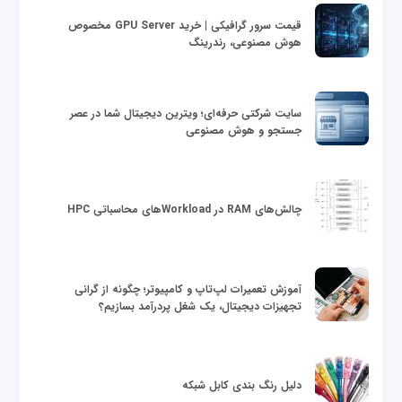
قیمت سرور گرافیکی | خرید GPU Server مخصوص
هوش مصنوعی، رندرینگ
سایت شرکتی حرفه‌ای؛ ویترین دیجیتال شما در عصر
جستجو و هوش مصنوعی
چالش‌های RAM در Workloadهای محاسباتی HPC
آموزش تعمیرات لپ‌تاپ و کامپیوتر؛ چگونه از گرانی
تجهیزات دیجیتال، یک شغل پردرآمد بسازیم؟
دلیل رنگ بندی کابل شبکه