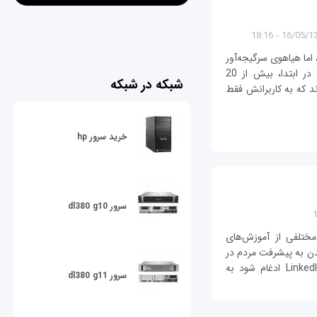
16/05/1394 - 
 اما هیاهوی سرگیجه‌آور
ساختمان بورس همچنان در گوشش زنگ می‌زد. در ابتدا،‌ بیش از 20
شبکه در شبکه
 که به کاربرانش فقط
خرید سرور hp
سرور dl380 g10
ه Lynda.com که انواع مختلفی از آموزش‌های
دن به پیشرفت مردم در
شغل‌های خودشان میزبانی می‌کند، زمانی‌که با LinkedIn ادغام شود به
سرور dl380 g11