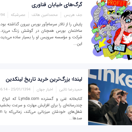
گرگ‌های خیابان فناوری
جف هریس
محمدامین هاتف
عصرشبکه
18:16
پایش را از تالار سرسام‌آور بورس بیرون گذاشته بود،
شرکت و مؤسسه سرویس او را بسیار ساده می‌دیدند
این...
لیندا؛ بزرگ‌ترین خرید تاریخ لینکدین
حمیدرضا تائبی
اخبار جهان
25/01/1394 - 16:14
کتابخانه غنی و گسترد
چندرسانه‌ای را برای افزایش مهارت و سرعت بخشی
صدها...