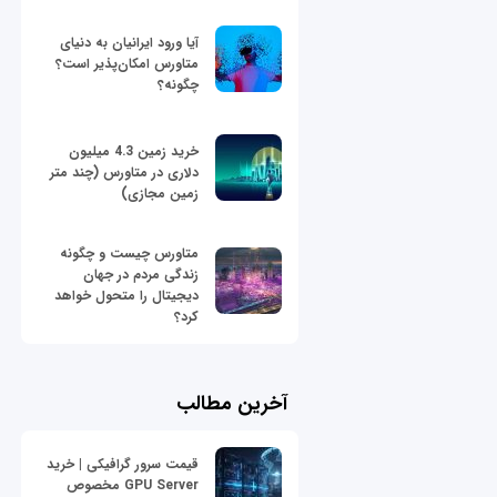
آیا ورود ایرانیان به دنیای
متاورس امکان‌پذیر است؟
چگونه؟
خرید زمین 4.3 میلیون
دلاری در متاورس (چند متر
زمین مجازی)
متاورس چیست و چگونه
زندگی مردم در جهان
دیجیتال را متحول خواهد
کرد؟
آخرین مطالب
قیمت سرور گرافیکی | خرید
GPU Server مخصوص