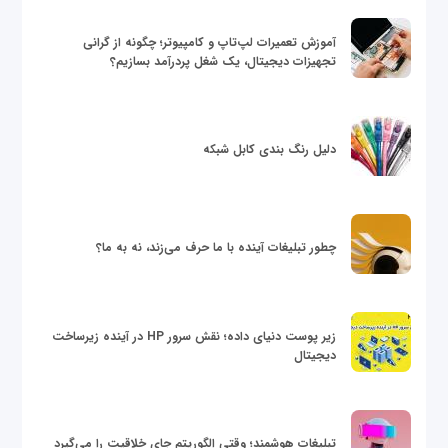
آموزش تعمیرات لپ‌تاپ و کامپیوتر؛ چگونه از گرانی
تجهیزات دیجیتال، یک شغل پردرآمد بسازیم؟
دلیل رنگ بندی کابل شبکه
چطور تبلیغات آینده با ما حرف می‌زند، نه به ما؟
زیر پوست دنیای داده؛ نقش سرور HP در آینده زیرساخت
دیجیتال
تبلیغات هوشمند؛ وقتی الگوریتم جای خلاقیت را می‌گیرد