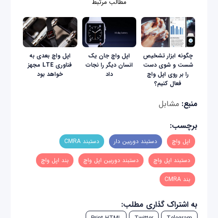
مطالب مرتبط
چگونه ابزار تشخیص
اپل واچ جان یک
اپل واچ بعدی به
شست و شوی دست
انسان دیگر را نجات
فناوری LTE مجهز
را بر روی اپل واچ
داد
خواهد بود
فعال کنیم؟
منبع:
مشابل
برچسب:
اپل واچ
دستبند دوربین دار
دستبند CMRA
دستبند اپل واچ
دستبند دوربین اپل واچ
بند اپل واچ
بند CMRA
به اشتراک گذاری مطلب: