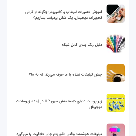
آموزش تعمیرات لپ‌تاپ و کامپیوتر؛ چگونه از گرانی
تجهیزات دیجیتال، یک شغل پردرآمد بسازیم؟
دلیل رنگ بندی کابل شبکه
چطور تبلیغات آینده با ما حرف می‌زند، نه به ما؟
زیر پوست دنیای داده؛ نقش سرور HP در آینده زیرساخت
دیجیتال
تبلیغات هوشمند؛ وقتی الگوریتم جای خلاقیت را می‌گیرد