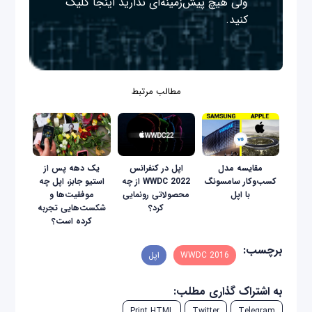
ولی هیچ پیش‌زمینه‌ای ندارید
اینجا
کلیک
کنید.
مطالب مرتبط
مقایسه مدل
اپل در کنفرانس
یک دهه پس از
کسب‌و‌کار سامسونگ
WWDC 2022 از چه
استیو جابز، اپل چه
با اپل
محصولاتی رونمایی
موفقیت‌ها و
کرد؟
شکست‌هایی تجربه
کرده است؟
برچسب:
WWDC 2016
اپل
به اشتراک گذاری مطلب:
Print HTML
Twitter
Telegram