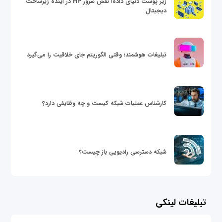
زیر پوست دنیای داده؛ نقش سرور HP در آینده زیرساخت
دیجیتال
تبلیغات هوشمند؛ وقتی الگوریتم جای خلاقیت را می‌گیرد
کارشناس عملیات شبکه کیست و چه وظایفی دارد؟
شبکه دسترسی رادیویی باز چیست؟
تبلیغات لینکی