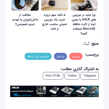
چرا نباید در دوربین
۵ نکته مهم درباره
حفاظت از
های DSLR یا بدون
خرید یک دوربین
دانش‌آموزان یا تهدید
آینه از کارت حافظه
امنیتی مناسب خارج
حریم خصوصی؟
MicroSD استفاده
از خانه
کنیم؟
منبع:
گیک
برچسب:
دوربین
پیکسل
عکس‌برداری از فضا
به اشتراک گذاری مطلب:
Print HTML
Twitter
Telegram