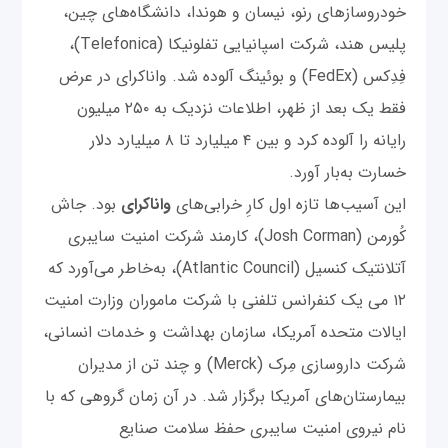
خودروسازهای رنو، نیسان و هوندا، دانشگاه‌های چین،
پلیس هند، شرکت اسپانیایی تفلونیکا (Telefonica)،
فِدِکس (FedEx) و بوئینگ آلوده شد. واناکرای در عرض
فقط یک بعد از ظهر، اطلاعات نزدیک به ۲۵۰ میلیون
رایانه را آلوده کرد و بین ۴ میلیارد تا ۸ میلیارد دلار
خسارت به‌بار آورد.
این آسیب‌ها تازه اول کارِ خرابی‌های
واناکرای
بود. جاش
کُورمن (Josh Corman)، کارمند شرکت امنیت سایبری
آتلانتیک کنسیل (Atlantic Council)، به‌خاطر می‌آورد که
۱۲ می یک کنفرانس تلفنی با شرکت ماموران وزارت امنیت
ایالات متحده آمریکا، سازمان بهداشت و خدمات انسانی،
شرکت داروسازی مِرک (Merck) و چند تن از مدیران
بیمارستان‌های آمریکا برگزار شد. در آن زمان گروهی که با
نام نیروی امنیت سایبری حفظ سلامت صنایع