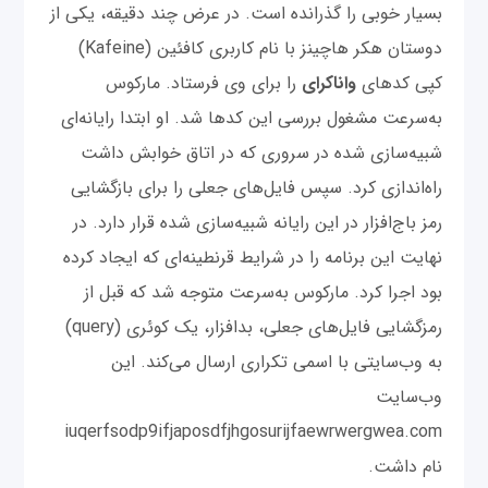
بسیار خوبی را گذرانده است. در عرض چند دقیقه، یکی از
دوستان هکر هاچینز با نام کاربری کافئین (Kafeine)
کپی کدهای
واناکرای
را برای وی فرستاد. مارکوس
به‌سرعت مشغول بررسی این کدها شد. او ابتدا رایانه‌ای
شبیه‌سازی شده در سروری که در اتاق خوابش داشت
راه‌اندازی کرد. سپس فایل‌های جعلی را برای بازگشایی
رمز باج‌افزار در این رایانه شبیه‌سازی شده قرار دارد. در
نهایت این برنامه را در شرایط قرنطینه‌ای که ایجاد کرده
بود اجرا کرد. مارکوس به‌سرعت متوجه شد که قبل از
رمزگشایی فایل‌های جعلی، بدافزار، یک کوئری (query)
به وب‌سایتی با اسمی تکراری ارسال می‌کند. این
وب‌سایت
iuqerfsodp9ifjaposdfjhgosurijfaewrwergwea.com
نام داشت.