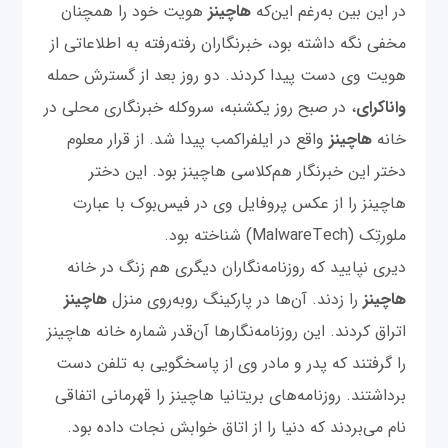
در این بین به‌رغم این‌که
هاچینز
هویت خود را همچنان
مخفی نگه داشته بود، خبرنگاران رفته‌رفته به اطلاعاتی از
هویت وی دست پیدا کردند. دو روز بعد از گسترش حمله
واناکرای
، در صبح روز یکشنبه، سروکله خبرنگاری محلی در
خانه
هاچینز
واقع در ایلفراکمب پیدا شد. از قرار معلوم
دختر این خبرنگار هم‌کلاسی هاچینز بود. این دختر
هاچینز را از عکس پروفایل وی در فیس‌بوک با عبارت
ملورتِک (MalwareTech) شناخته بود.
دیری نپایید که روزنامه‌نگاران دیگری هم زنگ در خانه
هاچینز
را زدند. آن‌ها در پارکینگ روبه‌روی منزل
هاچینز
اتراق کردند. این روزنامه‌نگارها آن‌قدر شماره خانه هاچینز
را گرفتند که پدر و مادر وی از پاسخگویی به تلفن دست
برداشتند. روزنامه‌های بریتانیا هاچینز را قهرمانی اتفاقی
نام می‌بردند که دنیا را از اتاق خوابش نجات داده بود.