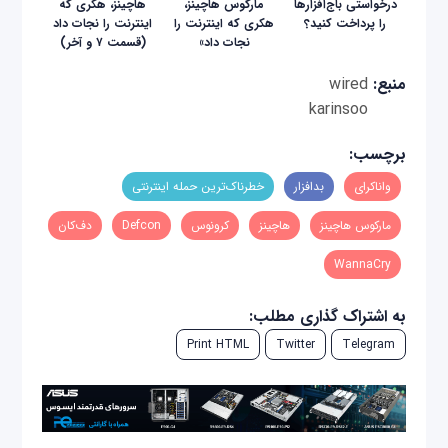
درخواستی باج‌افزارها
مارکوس هاچینز،
هاچینز، هکری که
را پرداخت کنید؟
هکری که اینترنت را
اینترنت را نجات داد
نجات داد»
(قسمت ۷ و آخر)
منبع:
wired
karinsoo
برچسب:
واناکرای
بدافزار
خطرناک‌ترین حمله اینترنتی
مارکوس هاچینز
هاچینز
کرونوس‌
Defcon
دف‌کان
WannaCry
به اشتراک گذاری مطلب:
Print HTML
Twitter
Telegram