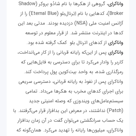
واناکرای
، گروهی از هکرها با نام شادُو بروکِر (Shadow
Broker)، کد‌هایی با نام اِتِرنال‌بلو (Eternal Blue)‌ را از
آژانس امنیت ملی (NSA) دزدیده بودند. مدتی بعد این
کدها در اینترنت منتشر شد. از قرار معلوم در توسعه
واناکرای
از کدهای اترنال بلو کمک گرفته شده بود.
واناکرای
پس از این‌که رایانه قربانی را از کار می‌ا‌نداخت،
کاربر را وادار می‌کرد تا برای دسترسی به فایل‌هایی که
رمزگذاری شده، به واحد بیت‌کوین پول پرداخت کند.
واناکرای پس از نفوذ به رایانه قربانی، دسترسی سریعی
برای اجرای کدهای مخرب به هکرها می‌داد. تمامی
سیستم‌عامل‌های ویندوزی که وصله امنیتی جدید
(Patch) نداشتند، در معرض این بدافزار قرار می‌گرفتند. با
یک حساب سرانگشتی می‌توان گفت در آن زمان بدافزار
واناکرای، میلیون‌ها رایانه‌ را تهدید می‌کرد. همان‌گونه که