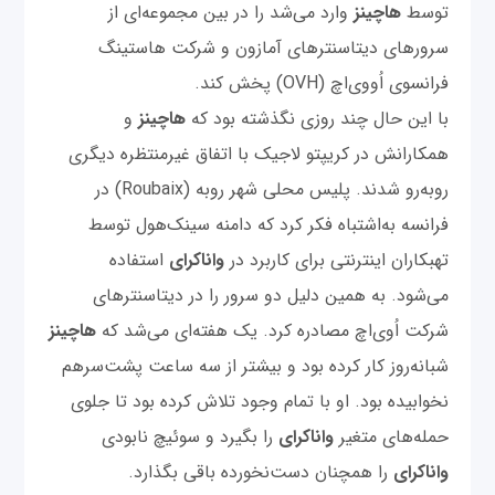
توسط
هاچینز
وارد می‌شد را در بین مجموعه‌ای از
سرورهای دیتاسنترهای آمازون و شرکت هاستینگ
فرانسوی اُو‌وی‌اچ (OVH) پخش کند.
با این حال چند روزی نگذشته بود که
هاچینز
و
همکارانش در کریپتو لاجیک با اتفاق غیرمنتظره دیگری
روبه‌رو شدند. پلیس محلی شهر روبه (Roubaix) در
فرانسه به‌اشتباه فکر کرد که دامنه سینک‌هول توسط
تهبکاران اینترنتی برای کاربرد در
واناکرای
استفاده
می‌شود. به همین دلیل دو سرور را در دیتاسنترهای
شرکت اُ‌وی‌‌اچ مصادره کرد. یک هفته‌ای می‌شد که
هاچینز
شبانه‌روز کار کرده بود و بیشتر از سه ساعت پشت‌سرهم
نخوابیده بود. او با تمام وجود تلاش کرده بود تا جلوی
حمله‌های متغیر
واناکرای
را بگیرد و سوئیچ نابودی
واناکرای
را همچنان دست‌نخورده باقی بگذارد.