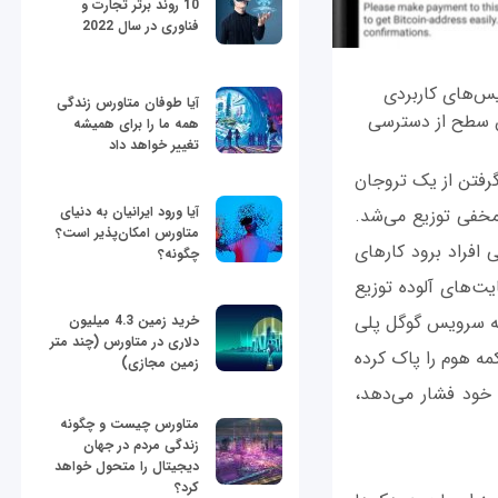
10 روند برتر تجارت و
فناوری در سال 2022
ز سرویس‌های کاربردی
آیا طوفان متاورس زندگی
رین سطح از دسترسی
همه ما را برای همیشه
تغییر خواهد داد
 که با الهام گرفتن از یک تروجان
آیا ورود ایرانیان به دنیای
امه‌های مخفی توزیع می‌شد.
متاورس امکان‌پذیر است؟
اب‌های بانکی افراد برود کارهای
چگونه؟
یت‌های آلوده توزیع
 به سرویس گوگل پلی
خرید زمین 4.3 میلیون
دلاری در متاورس (چند متر
مه هوم را پاک کرده
زمین مجازی)
 خود فشار می‌دهد،
متاورس چیست و چگونه
زندگی مردم در جهان
دیجیتال را متحول خواهد
کرد؟