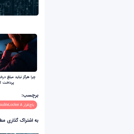
چرا هرگز نباید مبلغ درخو
پرداخت ک
برچسب:
باج‌افزار Android/DoubleLocker.A
به اشتراک گذاری م