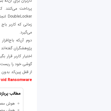
ocker
زمانی که کاربر باج 
می‌گیرد.
پژوهشگران گفته‌اند ک
گوشی خود را ریست 
از قفل پین‌کد بدون 
roid Ransomware
مطالب پربازد
هوش مصنوعی Grok چیست و چه و
هوش مصنو