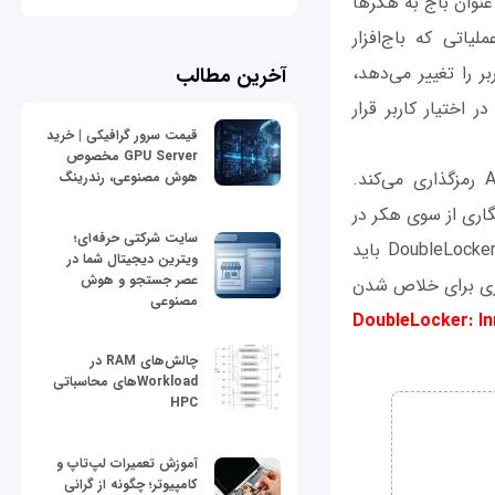
کنترل گوشی خود را به دست آورد باید مبلغ 55 دلار را به عنوان باج به هکرها
ند. عملیاتی که باج‌افزار
ربر را تغییر می‌دهد،
آخرین مطالب
 اختیار کاربر قرار
قیمت سرور گرافیکی | خرید
GPU Server مخصوص
دوم آن‌که باج‌افزار همه فایل‌های روی دستگاه کاربر را با اتکا بر الگوریتم رمزنگار AES رمزگذاری می‌کند.
هوش مصنوعی، رندرینگ
نگاری از سوی هکر در
سایت شرکتی حرفه‌ای؛
اختیار کاربر قرار بگیرد. پژوهشگران ESET می‌گویند برای خلاص شدن از دست باج‌افزار DoubleLocker باید
ویترین دیجیتال شما در
عصر جستجو و هوش
ری برای خلاص شدن
مصنوعی
DoubleLocker: In
چالش‌های RAM در
Workloadهای محاسباتی
HPC
آموزش تعمیرات لپ‌تاپ و
کامپیوتر؛ چگونه از گرانی