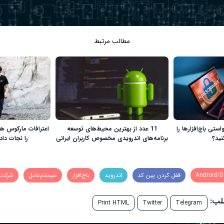
مطالب مرتبط
استی باج‌افزارها را
11 عدد از بهترین محیط‌های توسعه
اعترافات مارکوس ها
نید؟
برنامه‌های اندرویدی مخصوص کاربران ایرانی
را نجات دا
قفل کردن پین کد
اندروید
باج‌افزار
سیستم‌عامل
شرکت SET
طلب:
Print HTML
Twitter
Telegram