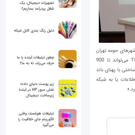
تجهیزات دیجیتال، یک
شغل پردرآمد بسازیم؟
دلیل رنگ بندی کابل شبکه
 شهرهای حومه تهران
چطور تبلیغات آینده با ما
مانند پرند و پردیس گفت: «وقتی یک فرستنده مبین‌نت با پیاده‌سازی فناوری TD-LTE می‌تواند تا 900
حرف می‌زند، نه به ما؟
اختی با پهنای باند
لاعات یا به شبکه
زیر پوست دنیای داده؛
نقش سرور HP در آینده
زیرساخت دیجیتال
تبلیغات هوشمند؛ وقتی
الگوریتم جای خلاقیت را
می‌گیرد