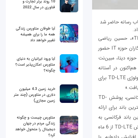
10 روند برتر تجارت و
فناوری در سال 2022
در جمع اصحاب رسانه حاضر شد
آیا طوفان متاورس زندگی
همه ما را برای همیشه
در این نشست خبری با موضوع «تغییر فناوری شبکه ارتباطی از وایمکس به TD-LTE»، حسین ریاضی
تغییر خواهد داد
مدیرعامل، ساسان کمیلی‌زاده معاون بازاریابی و فناوری اطلاعات مبین‌نت و جمعی از خبرنگاران حوزه IT حضور
وزه دیتا، مبین‌نت
آیا ورود ایرانیان به دنیای
متاورس امکان‌پذیر است؟
ژی وایمکس به TD-LTE نیز آغاز کرد و هم‌اکنون در آستانه
چگونه؟
بهره‌برداری از این شبکه قرار دارد و از نیمه دوم دی‌‌ماه، ارائه اینترنت پرسرعت بی‌سیم با تکنولوژی TD-LTE برای
خرید زمین 4.3 میلیون
دلاری در متاورس (چند متر
ریاضی همچنین در پاسخ به پرسش‌های خبرنگاران حاضر درخصوص استفاده از طیف فرکانسی، پوشش TD-
زمین مجازی)
ن باند برای ارائه
نت توانسته روی این باند فرکانسی به
متاورس چیست و چگونه
زندگی مردم در جهان
سرعتی بالاتر از 900 مگابیت روی هر فرستنده دسترسی پیدا کند. همچنین درخصوص پوشش TD-LTE از 6 ماه
دیجیتال را متحول خواهد
کرد؟
ز 100 سایت جدید پوشش را افزایش داده‌ایم. با