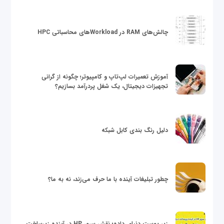
چالش‌های RAM در Workloadهای محاسباتی HPC
آموزش تعمیرات لپ‌تاپ و کامپیوتر؛ چگونه از گرانی
تجهیزات دیجیتال، یک شغل پردرآمد بسازیم؟
دلیل رنگ بندی کابل شبکه
چطور تبلیغات آینده با ما حرف می‌زند، نه به ما؟
زیر پوست دنیای داده؛ نقش سرور HP در آینده زیرساخت