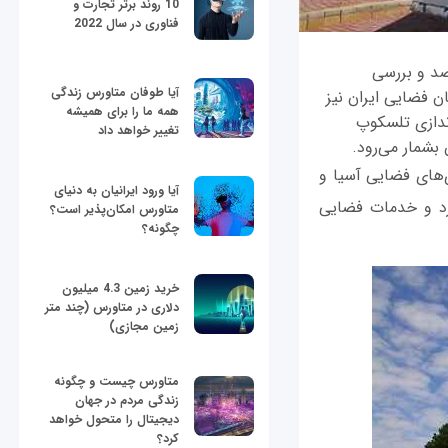
10 روند برتر تجارت و
فناوری در سال 2022
صد و بررسی
آیا طوفان متاورس زندگی
ن فضایی ایران نیز
همه ما را برای همیشه
 که راه‌اندازی تلسکوپ
تغییر خواهد داد
بشمار می‌رود.
‌های فضایی آسیا و
آیا ورود ایرانیان به دنیای
برد و خدمات فضایی
متاورس امکان‌پذیر است؟
چگونه؟
خرید زمین 4.3 میلیون
دلاری در متاورس (چند متر
زمین مجازی)
متاورس چیست و چگونه
زندگی مردم در جهان
دیجیتال را متحول خواهد
کرد؟