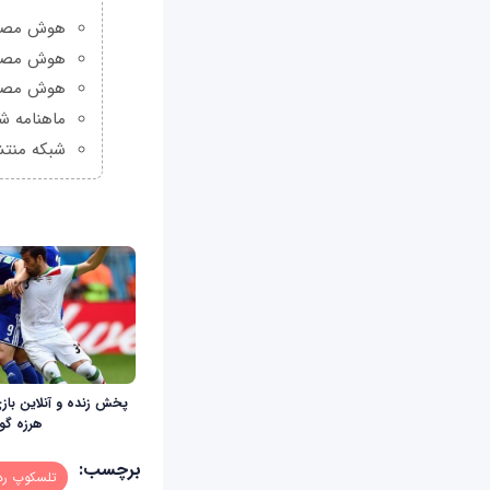
هوش مصنوعی Grok چیست و چه و
هوش مصنو
هوش مصنو
ماهنامه شبکه من
شبکه منتش
پخش زنده و آنلاین بازی
هرزه گو
برچسب:
تلسکوپ رد