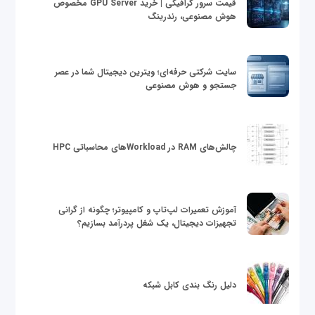
قیمت سرور گرافیکی | خرید GPU Server مخصوص
هوش مصنوعی، رندرینگ
سایت شرکتی حرفه‌ای؛ ویترین دیجیتال شما در عصر
جستجو و هوش مصنوعی
چالش‌های RAM در Workloadهای محاسباتی HPC
آموزش تعمیرات لپ‌تاپ و کامپیوتر؛ چگونه از گرانی
تجهیزات دیجیتال، یک شغل پردرآمد بسازیم؟
دلیل رنگ بندی کابل شبکه