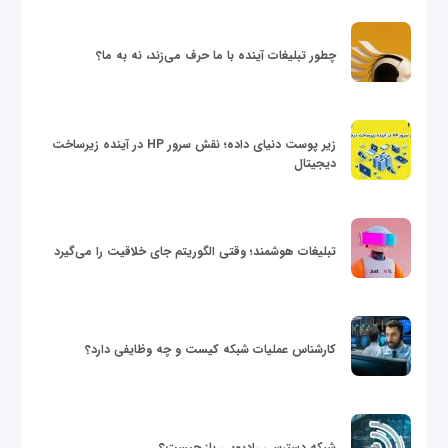
چطور تبلیغات آینده با ما حرف می‌زند، نه به ما؟
زیر پوست دنیای داده؛ نقش سرور HP در آینده زیرساخت
دیجیتال
تبلیغات هوشمند؛ وقتی الگوریتم جای خلاقیت را می‌گیرد
کارشناس عملیات شبکه کیست و چه وظایفی دارد؟
شبکه دسترسی رادیویی باز چیست؟