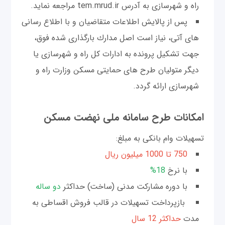
راه و شهرسازی به آدرس tem.mrud.ir مراجعه نماید.
پس از پالايش اطلاعات متقاضيان و با اطلاع رسانی
های آتی، نياز است اصل مدارك بارگذاری شده فوق،
جهت تشكيل پرونده به ادارات كل راه و شهرسازی يا
ديگر متوليان طرح های حمایتی مسکن وزارت راه و
شهرسازی ارائه گردد.
امکانات طرح سامانه ملی نهضت مسکن
تسهیلات وام بانکی به مبلغ:
750 تا 1000 میلیون ریال
با نرخ
18%
با دوره مشارکت مدنی (ساخت) حداکثر
دو ساله
بازپرداخت تسهیلات در قالب فروش اقساطی به
مدت
حداكثر 12 سال