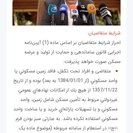
شرایط متقاضیان:
احراز شرایط متقاضیان بر اساس ماده (1) آیین‌نامه
اجرایی قانون ساماندهی و حمایت از تولید و عرضه
مسکن صورت خواهد پذیرفت:
متقاضی و افراد تحت تکفل، فاقد زمين مسكوني يا
واحد مسكوني (از 1384/01/01 به بعد) بوده و از تاريخ
1357/11/22 از هيچ يك از امكانات نهادهاي عمومي
غيردولتي مربوط به تأمين مسكن شامل زمين، واحد
مسكوني و يا تسهيلات يارانه‌اي خريد و يا ساخت واحد
مسكوني استفاده نكرده باشد. به عبارتی سبز بودن فرم
‹‹ج›› در استعلام از سامانه مربوطه (موضوع ماده یک