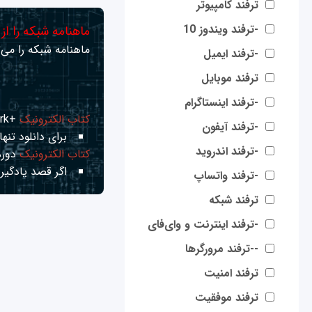
ترفند کامپیوتر
-ترفند ویندوز 10
ماهنامه شبکه را از
ماهنامه شبکه را می‌ت
-ترفند ایمیل
ترفند موبایل
-ترفند اینستاگرام
کتاب الکترونیک
+Network راهنمای شبکه‌ها
-ترفند آیفون
برای دانلود تنها 
-ترفند اندروید
کتاب الکترونیک
دوره
اگر قصد یادگیری
-ترفند واتساپ
ترفند شبکه
-ترفند اینترنت و وای‌فای
--ترفند مرورگرها
ترفند امنیت
ترفند موفقیت