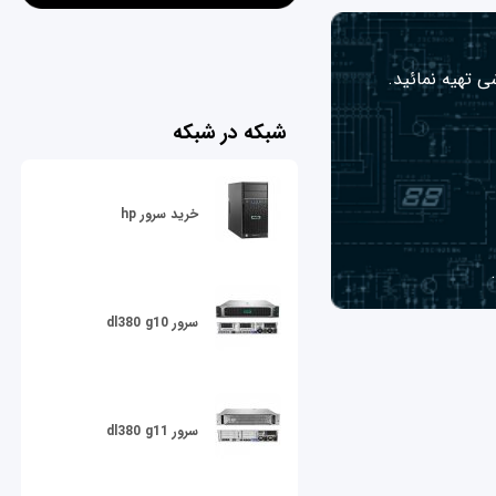
ی تهیه نمائید.
شبکه در شبکه
خرید سرور hp
سرور dl380 g10
سرور dl380 g11