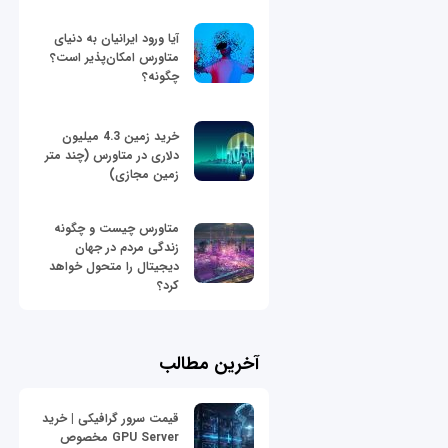
آیا ورود ایرانیان به دنیای
متاورس امکان‌پذیر است؟
چگونه؟
خرید زمین 4.3 میلیون
دلاری در متاورس (چند متر
زمین مجازی)
متاورس چیست و چگونه
زندگی مردم در جهان
دیجیتال را متحول خواهد
کرد؟
آخرین مطالب
قیمت سرور گرافیکی | خرید
GPU Server مخصوص