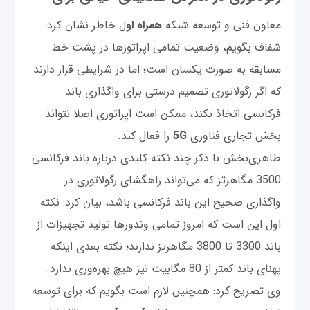
معاون فنی و توسعه شبکه
همراه او
ل خاطر نشان کرد:
شفاف بگویم، وضعیت تمامی اپراتورها در پشت خط
مسابقه به صورت یکسان است؛ اما در شرایطی قرار دارند
که اگر رگولاتوری تصمیم درستی برای واگذاری باند
فرکانسی اتخاذ نکند، ممکن است اپراتوری اصلا نتواند
بخش تجاری فناوری
5G
را فعال کند.
طاهری‌بخش با ذکر چند نکته کلیدی درباره باند فرکانسی
3500 مگاهرتز که می‌تواند راهگشای رگولاتوری در
واگذاری صحیح این باند فرکانسی باشد، بیان کرد: نکته
اول این است که امروز تمامی وندورها تولید تجهیزات از
باند 3300 تا 3800 مگاهرتز ندارند؛ نکته بعدی اینکه
پهنای باند کمتر از 80 مگابیت نیز هیچ بهره‌وری ندارد.
وی تصریح کرد: همچنین لازم است بگویم که برای توسعه