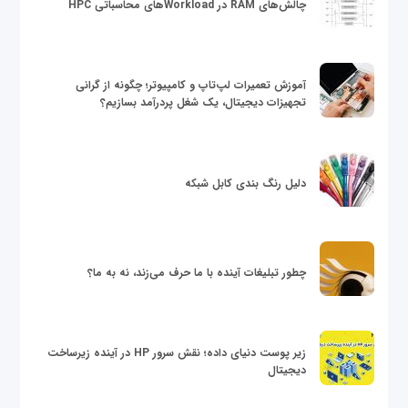
چالش‌های RAM در Workloadهای محاسباتی HPC
آموزش تعمیرات لپ‌تاپ و کامپیوتر؛ چگونه از گرانی
تجهیزات دیجیتال، یک شغل پردرآمد بسازیم؟
دلیل رنگ بندی کابل شبکه
چطور تبلیغات آینده با ما حرف می‌زند، نه به ما؟
زیر پوست دنیای داده؛ نقش سرور HP در آینده زیرساخت
دیجیتال